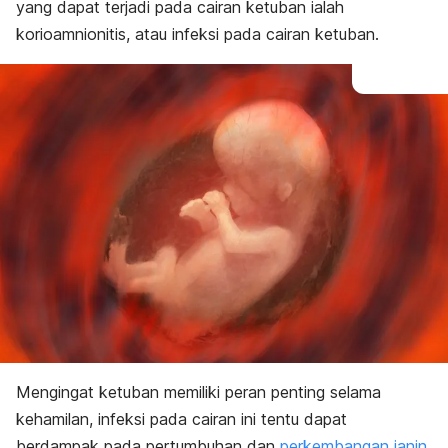
Komplikasi
yang dapat terjadi pada cairan ketuban ialah
Diagnosis
korioamnionitis, atau infeksi pada cairan ketuban.
Pengobatan
Cara mencegah
Mengingat ketuban memiliki peran penting selama
kehamilan, infeksi pada cairan ini tentu dapat
berdampak pada
pertumbuhan dan
perkembangan janin
.