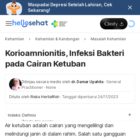
Waspadai Depresi Setelah Lahiran, Cek
Sekarang!
Kehamilan
Kehamilan & Kandungan
Masalah Kehamilan
Korioamnionitis, Infeksi Bakteri
pada Cairan Ketuban
Ditinjau secara medis oleh
dr. Damar Upahita
·
General
Practitioner
·
None
Ditulis oleh
Riska Herliafifah
·
Tanggal diperbarui 24/11/2023
Indeks:
Definisi
Tanda dan gejala
Air ketuban adalah cairan yang mengelilingi dan
Penyebab
melindungi janin di dalam rahim. Salah satu gangguan
Faktor risiko