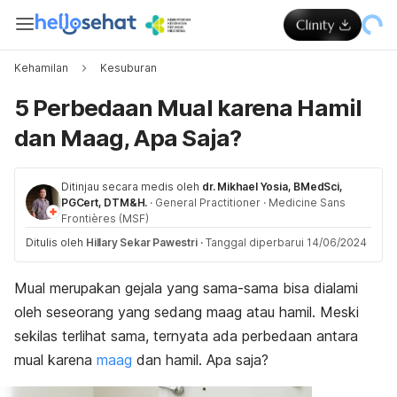
Kehamilan
Kesuburan
5 Perbedaan Mual karena Hamil
dan Maag, Apa Saja?
Ditinjau secara medis oleh
dr. Mikhael Yosia, BMedSci,
PGCert, DTM&H.
·
General Practitioner
·
Medicine Sans
Frontières (MSF)
Ditulis oleh
Hillary Sekar Pawestri
·
Tanggal diperbarui 14/06/2024
Mual merupakan gejala yang sama-sama bisa dialami
oleh seseorang yang sedang maag atau hamil. Meski
sekilas terlihat sama, ternyata ada perbedaan antara
mual karena
maag
dan hamil. Apa saja?