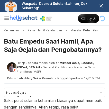
Waspadai Depresi Setelah Lahiran, Cek
Sekarang!
Kehamilan
Kehamilan & Kandungan
Masalah Kehamilan
Batu Empedu Saat Hamil, Apa
Saja Gejala dan Pengobatannya?
Ditinjau secara medis oleh
dr. Mikhael Yosia, BMedSci,
PGCert, DTM&H.
·
General Practitioner
·
Medicine Sans
Frontières (MSF)
Ditulis oleh
Hillary Sekar Pawestri
·
Tanggal diperbarui 12/01/2024
Indeks:
Gejala
Penyebab
Sakit perut selama kehamilan biasanya dapat membaik
Komplikasi
dengan sendirinya. Akan tetapi, rasa sakit
Pengobatan