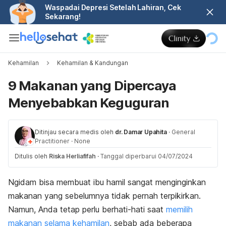
Waspadai Depresi Setelah Lahiran, Cek
Sekarang!
Kehamilan
Kehamilan & Kandungan
9 Makanan yang Dipercaya
Menyebabkan Keguguran
Ditinjau secara medis oleh
dr. Damar Upahita
·
General
Practitioner
·
None
Ditulis oleh
Riska Herliafifah
·
Tanggal diperbarui 04/07/2024
Ngidam
bisa membuat ibu hamil sangat menginginkan
makanan yang sebelumnya tidak pernah terpikirkan.
Namun, Anda tetap perlu berhati-hati saat
memilih
makanan selama kehamilan
, sebab ada beberapa