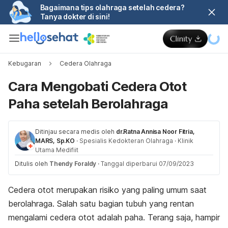
Bagaimana tips olahraga setelah cedera?
Tanya dokter di sini!
Kebugaran
Cedera Olahraga
Cara Mengobati Cedera Otot
Paha setelah Berolahraga
Ditinjau secara medis oleh
dr.Ratna Annisa Noor Fitria,
MARS, Sp.KO
·
Spesialis Kedokteran Olahraga
·
Klinik
Utama Medifiit
Ditulis oleh
Thendy Foraldy
·
Tanggal diperbarui 07/09/2023
Cedera otot merupakan risiko yang paling umum saat
berolahraga. Salah satu bagian tubuh yang rentan
mengalami cedera otot adalah paha. Terang saja, hampir