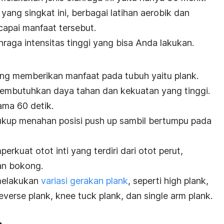
yang singkat ini, berbagai latihan aerobik dan
apai manfaat tersebut.
hraga intensitas tinggi yang bisa Anda lakukan.
 yang memberikan manfaat pada tubuh yaitu
plank
.
membutuhkan daya tahan dan kekuatan yang tinggi.
ama 60 detik.
ukup menahan posisi
push up
sambil bertumpu pada
erkuat otot inti yang terdiri dari otot perut,
dan bokong.
 melakukan
variasi gerakan
plank
, seperti
high plank,
 reverse plank, knee tuck plank,
dan
single arm plank.