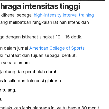
ahraga intensitas tinggi
a dikenal sebagai
high-intensity interval training
yang melibatkan rangkaian latihan intens dan
uga dengan istirahat singkat 10 – 15 detik.
an dalam jurnal
American College of Sports
iki manfaat dan tujuan sebagai berikut.
n secara umum.
jantung dan pembuluh darah.
 insulin dan toleransi glukosa.
 tulang.
.
 melakukan
jenis olahraga
ini yaitu hanya 30 menit.