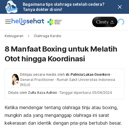
Bagaimana tips olahraga setelah cedera?
Tanya dokter di sini!
Kebugaran
Olahraga Kardio
8 Manfaat Boxing untuk Melatih
Otot hingga Koordinasi
Ditinjau secara medis oleh
dr. Patricia Lukas Goentoro
·
General Practitioner
·
Rumah Sakit Universitas Indonesia
(RSUI)
Ditulis oleh
Zulfa Azza Adhini
·
Tanggal diperbarui 05/06/2024
Ketika mendengar tentang olahraga tinju atau
boxing
,
mungkin ada yang menganggap olahraga ini sarat
kekerasan dan identik dengan pria-pria bertubuh besar.