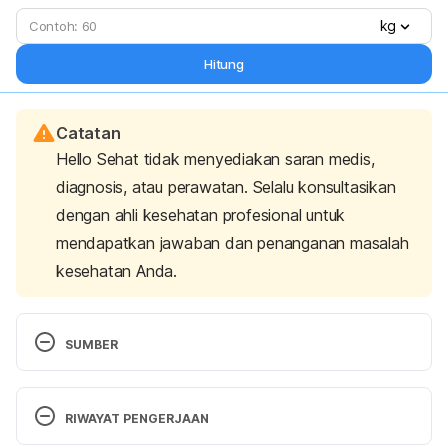
kg
Hitung
Catatan
Hello Sehat tidak menyediakan saran medis,
diagnosis, atau perawatan. Selalu konsultasikan
dengan ahli kesehatan profesional untuk
mendapatkan jawaban dan penanganan masalah
kesehatan Anda.
SUMBER
Cleveland Clinic. (2023). 6 Health Benefits of 
Boxing. Retrieved 15 May 2024, from 
RIWAYAT PENGERJAAN
https://health.clevelandclinic.org/benefits-of-