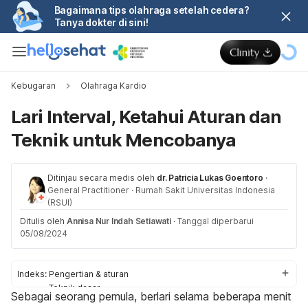
Bagaimana tips olahraga setelah cedera?
Tanya dokter di sini!
Kebugaran
Olahraga Kardio
Lari Interval, Ketahui Aturan dan
Teknik untuk Mencobanya
Ditinjau secara medis oleh
dr. Patricia Lukas Goentoro
·
General Practitioner
·
Rumah Sakit Universitas Indonesia
(RSUI)
Ditulis oleh
Annisa Nur Indah Setiawati
·
Tanggal diperbarui
05/08/2024
Indeks:
Pengertian & aturan
Teknik dasar
Sebagai seorang pemula, berlari selama beberapa menit
Manfaat