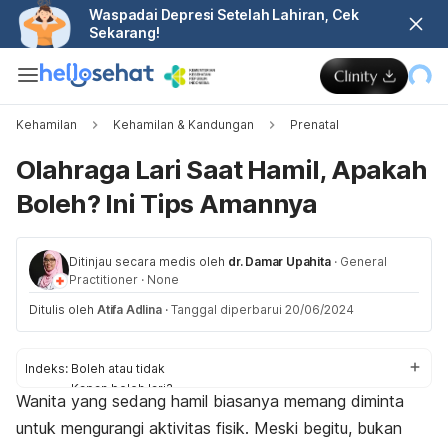
Waspadai Depresi Setelah Lahiran, Cek
Sekarang!
Kehamilan
Kehamilan & Kandungan
Prenatal
Olahraga Lari Saat Hamil, Apakah
Boleh? Ini Tips Amannya
Ditinjau secara medis oleh
dr. Damar Upahita
·
General
Practitioner
·
None
Ditulis oleh
Atifa Adlina
·
Tanggal diperbarui 20/06/2024
Indeks:
Boleh atau tidak
Kapan boleh lari?
Wanita yang sedang hamil biasanya memang diminta
Risiko
untuk mengurangi aktivitas fisik. Meski begitu, bukan
Tips aman berolahraga lari saat hamil