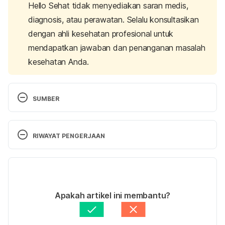
Hello Sehat tidak menyediakan saran medis,
diagnosis, atau perawatan. Selalu konsultasikan
dengan ahli kesehatan profesional untuk
mendapatkan jawaban dan penanganan masalah
kesehatan Anda.
SUMBER
Exercise during pregnancy
. (2021). The American 
College of Obstetricians and Gynecologists. 
RIWAYAT PENGERJAAN
Retrieved 19 June 2024, from 
https://www.acog.org/womens-
Versi Terbaru
health/faqs/exercise-during-pregnancy
.
20/06/2024
Exercise in pregnancy
. (2020). NHS UK. Retrieved 
Ditulis oleh 
Atifa Adlina
Apakah artikel ini membantu?
19 June 2024, from 
Ditinjau secara medis oleh
dr. Damar Upahita
https://www.nhs.uk/pregnancy/keeping-
Diperbarui oleh: 
Diah Ayu Lestari