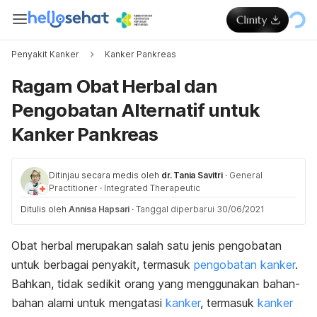
Penyakit Kanker
Kanker Pankreas
Ragam Obat Herbal dan
Pengobatan Alternatif untuk
Kanker Pankreas
Ditinjau secara medis oleh
dr. Tania Savitri
·
General
Practitioner
·
Integrated Therapeutic
Ditulis oleh
Annisa Hapsari
·
Tanggal diperbarui 30/06/2021
Obat herbal merupakan salah satu jenis pengobatan
untuk berbagai penyakit, termasuk
pengobatan kanker
.
Bahkan, tidak sedikit orang yang menggunakan bahan-
bahan alami untuk mengatasi
kanker
, termasuk
kanker