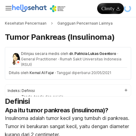
Kesehatan Pencernaan
Gangguan Pencernaan Lainnya
Tumor Pankreas (Insulinoma)
Ditinjau secara medis oleh
dr. Patricia Lukas Goentoro
·
General Practitioner
·
Rumah Sakit Universitas Indonesia
(RSUI)
Ditulis oleh
Kemal Al Fajar
·
Tanggal diperbarui 20/05/2021
Indeks:
Definisi
Tanda-tanda dan gejala
Definisi
Penyebab
Apa itu tumor pankreas (insulinoma)?
Faktor risiko
Diagnosis
Insulinoma adalah tumor kecil yang tumbuh di pankreas.
Obat dan pengobatan
Tumor ini berukuran sangat kecil, yaitu dengan diameter
Pengobatan di rumah
kurang dari 2 centimeter.