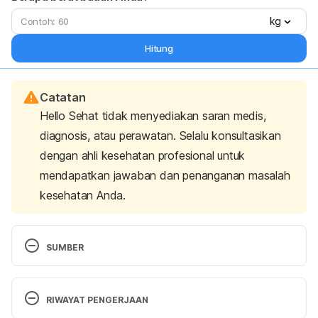
kg
Hitung
Catatan
Hello Sehat tidak menyediakan saran medis,
diagnosis, atau perawatan. Selalu konsultasikan
dengan ahli kesehatan profesional untuk
mendapatkan jawaban dan penanganan masalah
kesehatan Anda.
SUMBER
Zhan, H. X., Cong, L., Zhao, Y. P., Zhang, T. P., & 
Chen, G. (2013). Risk factors for the occurrence of 
RIWAYAT PENGERJAAN
insulinoma: a case-control study. Hepatobiliary & 