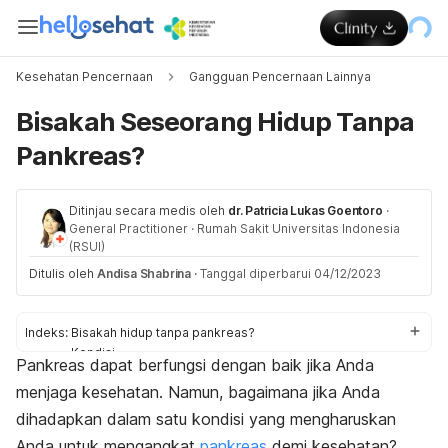
Kesehatan Pencernaan
Gangguan Pencernaan Lainnya
Bisakah Seseorang Hidup Tanpa
Pankreas?
Ditinjau secara medis oleh
dr. Patricia Lukas Goentoro
·
General Practitioner
·
Rumah Sakit Universitas Indonesia
(RSUI)
Ditulis oleh
Andisa Shabrina
·
Tanggal diperbarui 04/12/2023
Indeks:
Bisakah hidup tanpa pankreas?
Kondisi
Pankreas dapat berfungsi dengan baik jika Anda
Prosedur pengangkatan pankreas
menjaga kesehatan. Namun, bagaimana jika Anda
Hidup tanpa pankreas
dihadapkan dalam satu kondisi yang mengharuskan
Anda untuk mengangkat
pankreas
demi kesehatan?