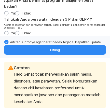
Apakah Anda berminat program manajemen berat
badan?
Ya
Tidak
Tahukah Anda perawatan dengan GIP dan GLP-1?
*Jenis pengobatan dan perawatan terbaru yang membantu manajemen berat badan dan
Diabetes Tipe 2
Ya
Tidak
Ikuti terus infonya agar berat badan terjaga: Dapatkan update
dari pakar mengenai dukungan dan perawatan berat badan
Hitung
langsung ke inbox Anda.
Catatan
Hello Sehat tidak menyediakan saran medis,
diagnosis, atau perawatan. Selalu konsultasikan
dengan ahli kesehatan profesional untuk
mendapatkan jawaban dan penanganan masalah
kesehatan Anda.