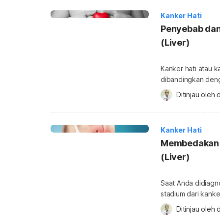
dalam mengatasi e
Kanker Hati
Penyebab dan 
(Liver)
Kanker hati atau k
dibandingkan denga
berbahayanya deng
Ditinjau oleh 
d
hindari berbagai 
Anda mengalami pen
kanker hati? Simak
Kanker Hati
Membedakan B
(Liver)
Saat Anda didiagn
stadium dari kanke
menentukan tingkat
Ditinjau oleh 
d
stadium ini juga 