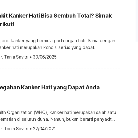
it Kanker Hati Bisa Sembuh Total? Simak
rikut!
h jenis kanker yang bermula pada organ hati. Sama dengan
 kanker hati merupakan kondisi serius yang dapat
a. Bila Anda mendeteksi kanker hati lebih awal dan
r. Tania Savitri
•
30/06/2025
tan yang tepat, Anda bisa meredakan penyakit mematikan
apakah kanker hati bisa sembuh total dan berapa lama
 […]
egahan Kanker Hati yang Dapat Anda
lth Organization (WHO), kanker hati merupakan salah satu
matian di seluruh dunia. Namun, bukan berarti penyakit
pat dihindari. Ada beberapa hal yang bisa dilakukan sebagai
r. Tania Savitri
•
22/04/2021
terhadap kanker hati. Yuk, simak penjelasan lengkapnya