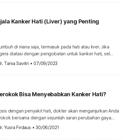
t ini. Berbagai cara mencegah terjadinya kanker hati Anda
sehat dan […]
ala Kanker Hati (Liver) yang Penting
umbuh di mana saja, termasuk pada hati atau liver. Jika
segera diatasi dengan pengobatan untuk kanker hati, sel
merusak jaringan di sekitarnya. Sayangnya, banyak orang
r. Tania Savitri
•
07/09/2023
miliki penyakit ini. Sampai saat ini, belum ada tes
rsedia khusus untuk mendeteksi kanker hati. Anda […]
rokok Bisa Menyebabkan Kanker Hati?
osis dengan penyakit hati, dokter akan menganjurkan Anda
rokok bersama dengan sejumlah saran perubahan gaya
h karena bagian-bagian tubuh berfungsi bersama dan tidak
r. Yusra Firdaus
•
30/06/2021
rupakan kesatuan yang terpisah, merokok tidak hanya
 pada paru-paru. Merokok juga berdampak pada fungsi hati