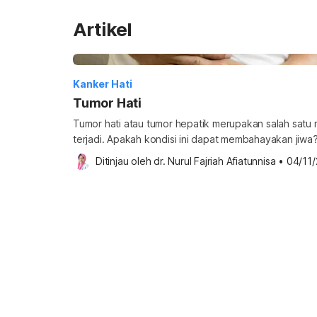
Artikel
Kanker Hati
Tumor Hati
Tumor hati atau tumor hepatik merupakan salah sat
terjadi. Apakah kondisi ini dapat membahayakan jiwa?
seputar tumor hati untuk mengetahui langkah pencega
Ditinjau oleh 
dr. Nurul Fajriah Afiatunnisa
•
04/11
tumor hati? Tumor hati adalah jaringan abnormal yang
pembelahan sel hati y