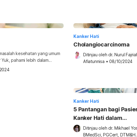
Kanker Hati
Cholangiocarcinoma
u masalah kesehatan yang umum
Ditinjau oleh 
dr. Nurul Fajriah
 Yuk, pahami lebih dalam
Afiatunnisa
•
08/10/2024
hannya sejak dini! Apa itu
/2024
 tumbuh di dalam hati akibat
ang tidak terkendali. Jaringan abnormal yang juga disebut […]
Kanker Hati
5 Pantangan bagi Pasie
Kanker Hati dalam
Pengobatan
Ditinjau oleh 
dr. Mikhael Yosi
BMedSci, PGCert, DTM&H.