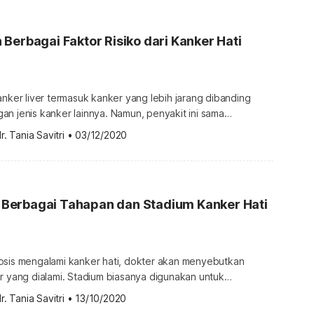
fek racun dan asap rokok […]
Berbagai Faktor Risiko dari Kanker Hati
anker liver termasuk kanker yang lebih jarang dibanding
n jenis kanker lainnya. Namun, penyakit ini sama
an jenis kanker lainnya. Oleh sebab itu, sebisa mungkin
r. Tania Savitri
•
03/12/2020
penyebab dan faktor risiko yang dapat meningkatkan potensi
yakit ini. Lalu apa saja penyebab dan faktor risiko dari
 […]
erbagai Tahapan dan Stadium Kanker Hati
osis mengalami kanker hati, dokter akan menyebutkan
r yang dialami. Stadium biasanya digunakan untuk
 keparahan dari penyakit kanker. Selain itu, tahapan
r. Tania Savitri
•
13/10/2020
membantu dokter dalam menentukan pengobatan kanker hati