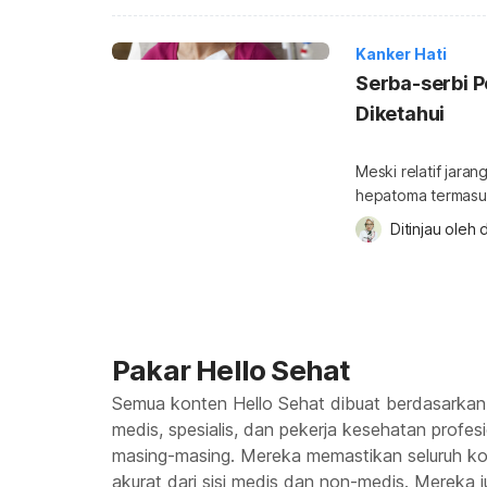
yang tepat untuk p
hati berikut ini. 
Kanker Hati
Serba-serbi P
Diketahui
Meski relatif jaran
hepatoma termasu
nyawa. Akan tetap
Ditinjau oleh 
d
mengatasi kanker h
berdasarkan tahapa
pembahasan tentang
Berbagai […]
Pakar Hello Sehat
Semua konten Hello Sehat dibuat berdasarkan
medis, spesialis, dan pekerja kesehatan profes
masing-masing. Mereka memastikan seluruh kon
akurat dari sisi medis dan non-medis. Mereka