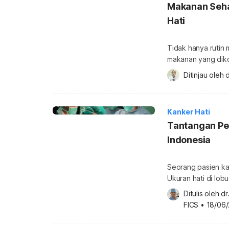
Makanan Seha
Hati
Tidak hanya rutin 
makanan yang diko
membantu proses p
Ditinjau oleh 
d
makanan yang baik
sehat untuk pender
yang menyerang si
Kanker Hati
Tantangan Pe
Indonesia
Seorang pasien ka
Ukuran hati di lob
tengah ditumbuhi 
Ditulis oleh 
dr
mengatakan sudah 
FICS
•
18/06/
disarankan untuk me
mungkin menjalani 