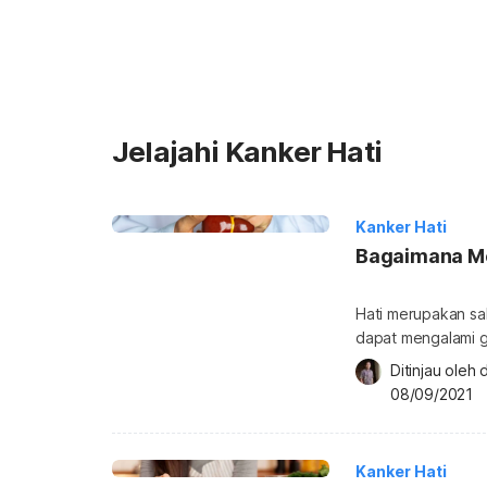
Jelajahi Kanker Hati
Kanker Hati
Bagaimana Me
Hati merupakan sal
dapat mengalami g
sama-sama menyera
Ditinjau oleh 
menunjukkan gejala
08/09/2021
perbedaan kanker h
Apa itu kanker ha
Kanker Hati