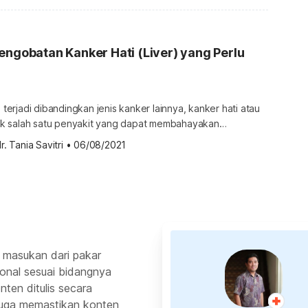
asien. Berikut penjelasan tentang tahapan stadium kanker
Memahami tahapan dan stadium untuk kanker […]
engobatan Kanker Hati (Liver) yang Perlu
g terjadi dibandingkan jenis kanker lainnya, kanker hati atau
k salah satu penyakit yang dapat membahayakan
i, ada beberapa pengobatan yang bisa dilakukan untuk
r. Tania Savitri
•
06/08/2021
ati. Biasanya, pengobatan dari penyakit ini ditentukan
n stadium kanker hati yang dialami. Yuk, simak
 berbagai pengobatan yang bisa dijalani berikut ini.
 masukan dari pakar
ional sesuai bidangnya
ten ditulis secara
 juga memastikan konten