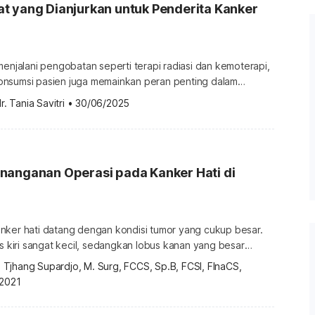
t yang Dianjurkan untuk Penderita Kanker
menjalani pengobatan seperti terapi radiasi dan kemoterapi,
nsumsi pasien juga memainkan peran penting dalam
enyembuhan kanker hati. Berikut adalah berbagai
r. Tania Savitri
•
30/06/2025
 untuk dikonsumsi oleh penderita kanker hati. Makanan
ita kanker hati Kanker hati merupakan salah satu penyakit
stem pencernaan dengan angka kematian yang tinggi. […]
nanganan Operasi pada Kanker Hati di
nker hati datang dengan kondisi tumor yang cukup besar.
us kiri sangat kecil, sedangkan lobus kanan yang besar
oleh kanker. Menurut keluarga, beberapa rumah sakit
. Tjhang Supardjo, M. Surg, FCCS, Sp.B, FCSI, FInaCS, 
tidak ada harapan sembuh bagi pasien. Ia hanya
2021
njalani terapi paliatif karena kondisinya dinilai sudah tidak
operasi. Setelah […]