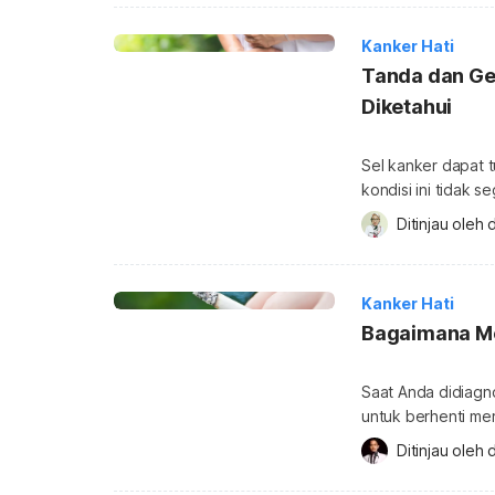
pada artikel beriku
tentu ingin selalu 
Kanker Hati
Tanda dan Gej
Diketahui
Sel kanker dapat t
kondisi ini tidak 
kanker bisa terus 
Ditinjau oleh 
d
yang tidak sadar me
kesehatan yang te
Kanker Hati
Bagaimana Me
Saat Anda didiagn
untuk berhenti me
hidup lainnya. Ole
Ditinjau oleh 
d
ada organ yang me
berdampak negatif