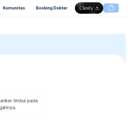
Komunitas
Booking Dokter
 kanker timbul pada
egahnya.