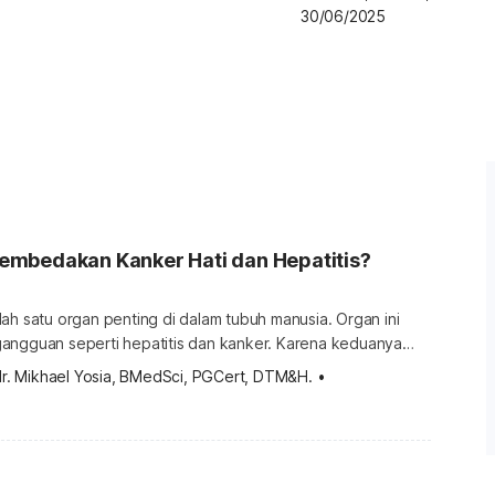
30/06/2025
mbedakan Kanker Hati dan Hepatitis?
ah satu organ penting di dalam tubuh manusia. Organ ini
angguan seperti hepatitis dan kanker. Karena keduanya
ng organ hati, terkadang kedua penyakit tersebut
dr. Mikhael Yosia, BMedSci, PGCert, DTM&H.
•
 yang serupa dan sulit untuk dibedakan. Kira-kira, apa saja
ati dan hepatitis? Yuk, simak ulasan lengkapnya berikut ini.
ti? Sebelum mengetahui […]