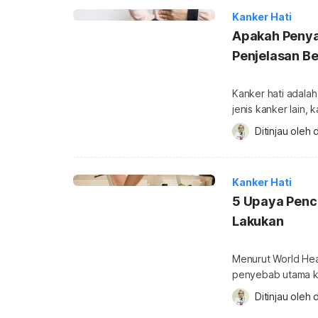
Kanker Hati
Apakah Penyak
Penjelasan Be
Kanker hati adala
jenis kanker lain,
membahayakan nyaw
Ditinjau oleh 
d
menjalani pengoba
ini. Akan tetapi, 
harapan hidupnya?
Kanker Hati
5 Upaya Penc
Lakukan
Menurut World Hea
penyebab utama ke
kanker hati tak da
Ditinjau oleh 
d
upaya pencegahan 