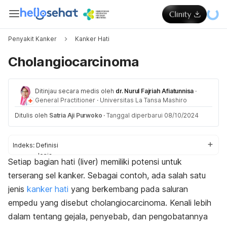
Penyakit Kanker
Kanker Hati
Cholangiocarcinoma
Ditinjau secara medis oleh
dr. Nurul Fajriah Afiatunnisa
·
General Practitioner
·
Universitas La Tansa Mashiro
Ditulis oleh
Satria Aji Purwoko
·
Tanggal diperbarui 08/10/2024
Indeks:
Definisi
Jenis
Setiap bagian hati (liver) memiliki potensi untuk
Gejala
terserang sel kanker. Sebagai contoh, ada salah satu
Penyebab
Faktor risiko
jenis
kanker hati
yang berkembang pada saluran
Diagnosis
empedu yang disebut
cholangiocarcinoma
. Kenali lebih
Pengobatan
dalam tentang gejala, penyebab, dan pengobatannya