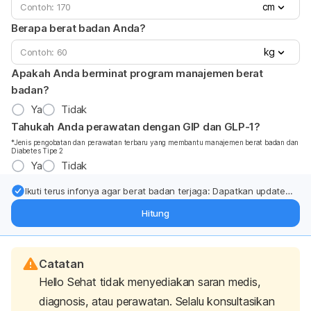
cm
Berapa berat badan Anda?
kg
Apakah Anda berminat program manajemen berat
badan?
Ya
Tidak
Tahukah Anda perawatan dengan GIP dan GLP-1?
*Jenis pengobatan dan perawatan terbaru yang membantu manajemen berat badan dan
Diabetes Tipe 2
Ya
Tidak
Ikuti terus infonya agar berat badan terjaga: Dapatkan update
dari pakar mengenai dukungan dan perawatan berat badan
Hitung
langsung ke inbox Anda.
Catatan
Hello Sehat tidak menyediakan saran medis,
diagnosis, atau perawatan. Selalu konsultasikan