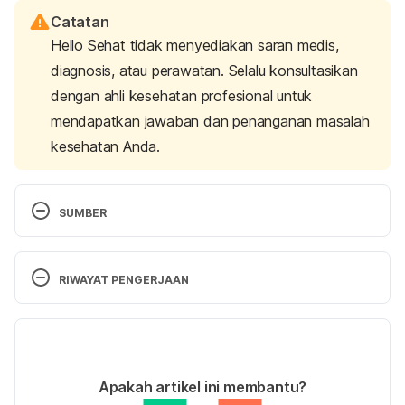
Catatan
Hello Sehat tidak menyediakan saran medis,
diagnosis, atau perawatan. Selalu konsultasikan
dengan ahli kesehatan profesional untuk
mendapatkan jawaban dan penanganan masalah
kesehatan Anda.
SUMBER
Digital rectal examination (DRE). (n.d.). Retrieved 
June 11, 2021, from 
RIWAYAT PENGERJAAN
https://prostatecanceruk.org/prostate-
information/prostate-tests/digital-rectal-
Versi Terbaru
examination-dre.
30/06/2021
Digital rectal exam. (n.d.). Retrieved June 11, 2021, 
Ditulis oleh 
Aprinda Puji
Apakah artikel ini membantu?
from https://www.mayoclinic.org/diseases-
Ditinjau secara medis oleh
dr. Tania Savitri