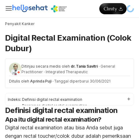
Penyakit Kanker
Digital Rectal Examination (Colok
Dubur)
Ditinjau secara medis oleh
dr. Tania Savitri
·
General
Practitioner
·
Integrated Therapeutic
Ditulis oleh
Aprinda Puji
·
Tanggal diperbarui 30/06/2021
Indeks:
Definisi digital rectal examination
Persiapan digital rectal examination
Definisi digital rectal examination
Prosedur digital rectal examination
Apa itu digital rectal examination?
Hasil digital rectal examination
Digital rectal examination atau bisa Anda sebut juga
dengan
rectal toucher
/colok dubur adalah pemeriksaan