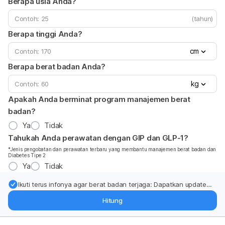
Berapa usia Anda?
(tahun)
Berapa tinggi Anda?
cm
Berapa berat badan Anda?
kg
Apakah Anda berminat program manajemen berat
badan?
Ya
Tidak
Tahukah Anda perawatan dengan GIP dan GLP-1?
*Jenis pengobatan dan perawatan terbaru yang membantu manajemen berat badan dan
Diabetes Tipe 2
Ya
Tidak
Ikuti terus infonya agar berat badan terjaga: Dapatkan update
dari pakar mengenai dukungan dan perawatan berat badan
Hitung
langsung ke inbox Anda.