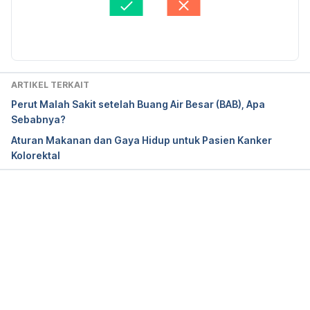
conditions/prostate-cancer/multimedia/digital-
Diperbarui oleh: 
Nanda Saputri
rectal-exam/img-20006434.
Prostate cancer signs and symptoms. (n.d.). 
Retrieved June 11, 2021, from 
ARTIKEL TERKAIT
https://www.cancer.org/cancer/prostate-
Perut Malah Sakit setelah Buang Air Besar (BAB), Apa
cancer/detection-diagnosis-staging/signs-
Sebabnya?
symptoms.html
Aturan Makanan dan Gaya Hidup untuk Pasien Kanker
Kolorektal
Benign prostatic Hyperplasia (BPH). (n.d.). 
Retrieved June 11, 2021, from 
https://www.urologyhealth.org/urology-a-
z/b/benign-prostatic-hyperplasia-(bph).
Memuat...
Roobol, M. J., Van Vugt, H. A., Loeb, S., Zhu, X., 
Bul, M., Bangma, C. H., . . . Schröder, F. H. (2012). 
Prediction of prostate cancer risk: The role of 
PROSTATE volume and digital RECTAL examination 