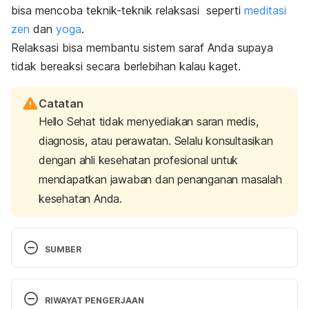
bisa mencoba teknik-teknik relaksasi seperti
meditasi
zen
dan
yoga
.
Relaksasi bisa membantu sistem saraf Anda supaya
tidak bereaksi secara berlebihan kalau kaget.
Catatan
Hello Sehat tidak menyediakan saran medis,
diagnosis, atau perawatan. Selalu konsultasikan
dengan ahli kesehatan profesional untuk
mendapatkan jawaban dan penanganan masalah
kesehatan Anda.
SUMBER
Banzett, R., Sheridan, A. R., Baker, K. M., Lansing, 
R. W., & Stevens, J. P. (2020). ‘Scared to death’ 
RIWAYAT PENGERJAAN
dyspnoea from the hospitalised patient’s 