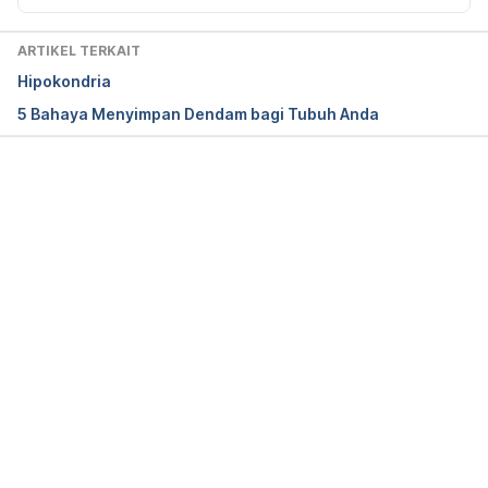
Top 10 Instant Moments of Zen. 
ARTIKEL TERKAIT
http://zenmoments.org/top-10-instant-moments-
Hipokondria
of-zen/ Accessed November 22nd 2016.
5 Bahaya Menyimpan Dendam bagi Tubuh Anda
Silarus, Adjie. 2015. 
Sadar Penuh Hadir Utuh
: 
Transmedia.
Memuat...