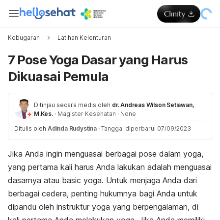
Kebugaran
Latihan Kelenturan
7 Pose Yoga Dasar yang Harus
Dikuasai Pemula
Ditinjau secara medis oleh
dr. Andreas Wilson Setiawan,
M.Kes.
·
Magister Kesehatan
·
None
Ditulis oleh
Adinda Rudystina
·
Tanggal diperbarui 07/09/2023
Jika Anda ingin menguasai berbagai pose dalam yoga,
yang pertama kali harus Anda lakukan adalah menguasai
dasarnya atau basic yoga. Untuk menjaga Anda dari
berbagai cedera, penting hukumnya bagi Anda untuk
dipandu oleh instruktur yoga yang berpengalaman, di