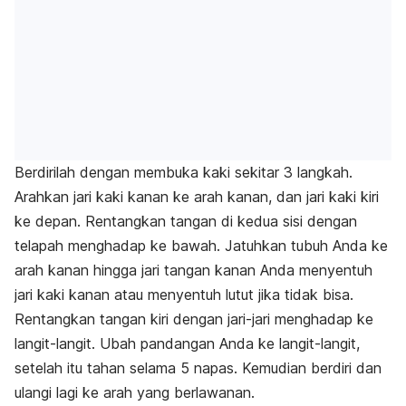
Berdirilah dengan membuka kaki sekitar 3 langkah.
Arahkan jari kaki kanan ke arah kanan, dan jari kaki kiri
ke depan. Rentangkan tangan di kedua sisi dengan
telapah menghadap ke bawah. Jatuhkan tubuh Anda ke
arah kanan hingga jari tangan kanan Anda menyentuh
jari kaki kanan atau menyentuh lutut jika tidak bisa.
Rentangkan tangan kiri dengan jari-jari menghadap ke
langit-langit. Ubah pandangan Anda ke langit-langit,
setelah itu tahan selama 5 napas. Kemudian berdiri dan
ulangi lagi ke arah yang berlawanan.