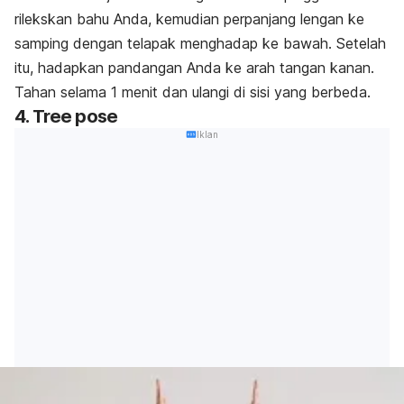
rilekskan bahu Anda, kemudian perpanjang lengan ke
samping dengan telapak menghadap ke bawah. Setelah
itu, hadapkan pandangan Anda ke arah tangan kanan.
Tahan selama 1 menit dan ulangi di sisi yang berbeda.
4. Tree pose
Iklan