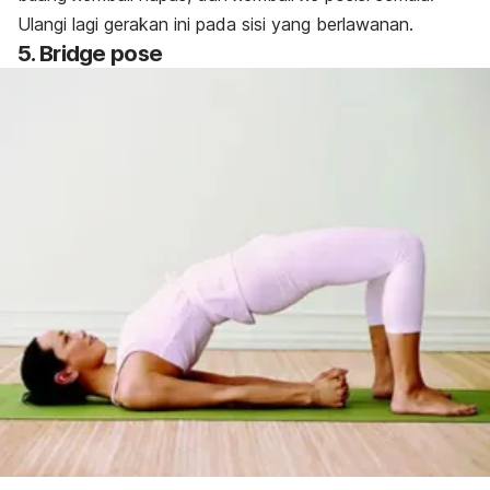
Ulangi lagi gerakan ini pada sisi yang berlawanan.
5. Bridge pose