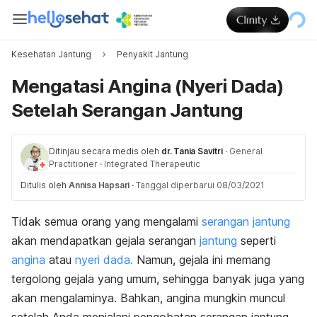
Kesehatan Jantung
Penyakit Jantung
Mengatasi Angina (Nyeri Dada)
Setelah Serangan Jantung
Ditinjau secara medis oleh
dr. Tania Savitri
·
General
Practitioner
·
Integrated Therapeutic
Ditulis oleh
Annisa Hapsari
·
Tanggal diperbarui 08/03/2021
Tidak semua orang yang mengalami
serangan jantung
akan mendapatkan gejala serangan
jantung
seperti
angina
atau
nyeri dada.
Namun, gejala ini memang
tergolong gejala yang umum, sehingga banyak juga yang
akan mengalaminya. Bahkan, angina mungkin muncul