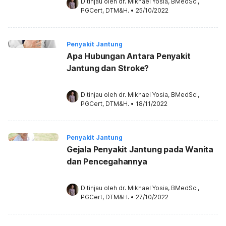
Ditinjau oleh 
dr. Mikhael Yosia, BMedSci, 
PGCert, DTM&H.
•
25/10/2022
Penyakit Jantung
Apa Hubungan Antara Penyakit
Jantung dan Stroke?
Ditinjau oleh 
dr. Mikhael Yosia, BMedSci, 
PGCert, DTM&H.
•
18/11/2022
Penyakit Jantung
Gejala Penyakit Jantung pada Wanita
dan Pencegahannya
Ditinjau oleh 
dr. Mikhael Yosia, BMedSci, 
PGCert, DTM&H.
•
27/10/2022