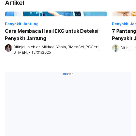
Artikel
Penyakit Jantung
Penyakit Ja
Cara Membaca Hasil EKG untuk Deteksi
7 Pantang
Penyakit Jantung
Penyakit 
Ditinjau oleh 
dr. Mikhael Yosia, BMedSci, PGCert, 
Ditinjau 
DTM&H.
•
15/01/2025
Iklan