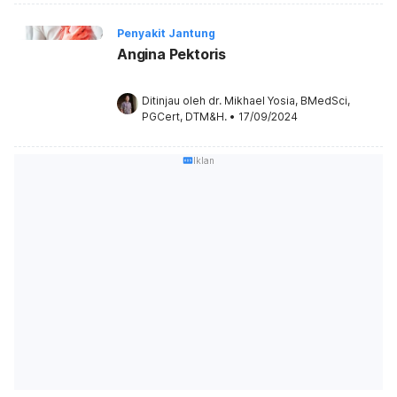
Penyakit Jantung
Angina Pektoris
Ditinjau oleh 
dr. Mikhael Yosia, BMedSci, 
PGCert, DTM&H.
•
17/09/2024
Iklan