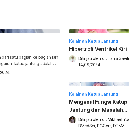
Kelainan Katup Jantung
Hipertrofi Ventrikel Kiri
 dari satu bagian ke bagian lain
Ditinjau oleh 
dr. Tania Savitr
garuhi katup jantung adalah
14/08/2024
ngga cara mengobatinya di bawah
/2024
l atau stenosis mitral adalah
mpitan atau penyumbatan […]
Kelainan Katup Jantung
Mengenal Fungsi Katup
Jantung dan Masalah
Kesehatannya
Ditinjau oleh 
dr. Mikhael Yosi
BMedSci, PGCert, DTM&H.