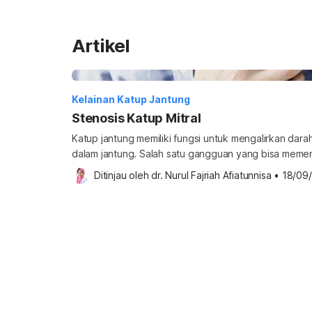
Artikel
Kelainan Katup Jantung
Stenosis Katup Mitral
Katup jantung memiliki fungsi untuk mengalirkan darah
dalam jantung. Salah satu gangguan yang bisa memen
stenosis katup mitral. Ketahui gejala, penyebab, hi
Ditinjau oleh 
dr. Nurul Fajriah Afiatunnisa
•
18/09
ini. Apa itu stenosis katup mitral? Stenosis katup mitra
penyakit katup jantung yang ditandai dengan penye