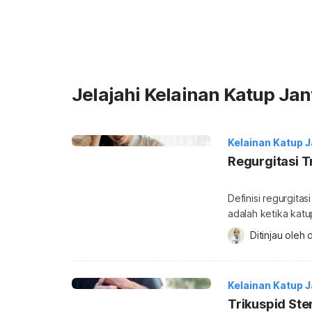
Jelajahi Kelainan Katup Ja
Kelainan Katup 
Regurgitasi T
Definisi regurgitas
adalah ketika katu
itu, Anda bisa men
Ditinjau oleh 
d
trikuspid terletak
terbuka bila atriu
menutup ketika ve
Kelainan Katup 
Trikuspid Ste