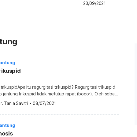
23/09/2021
ntung
Jantung
rikuspid
i trikuspidApa itu regurgitasi trikuspid? Regurgitasi trikuspid
p jantung trikuspid tidak metutup rapat (bocor). Oleh sebab
yebut kondisi ini sebagai kebocoran katup trikuspid. Katup
r. Tania Savitri
•
08/07/2021
 antara atrium kanan dan ventrikel kanan jantung. Katup akan
m berkontraksi untuk memompa darah ke ventrikel, dan
ntrikel berkontraksi untuk mencegah darah […]
Jantung
nosis