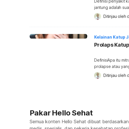
Definisi penyakit 
jantung adalah sua
sebagaimana mestin
Ditinjau oleh 
d
yang terdapat di 
akan menutup dan 
trikuspid, pulmona
Kelainan Katup 
Prolaps Katup
DefinisiApa itu mit
prolapse atau yang
katup mitral yang
Ditinjau oleh 
d
Terkadang, kondis
dari ventrikel dan 
menyebabkan kema
Pakar Hello Sehat
Semua konten Hello Sehat dibuat berdasarkan
medis, spesialis, dan pekerja kesehatan profes