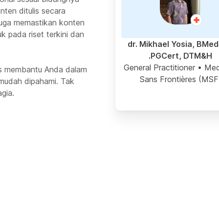
ten ditulis secara
 juga memastikan konten
k pada riset terkini dan
dr. Mikhael Yosia, BMed
PGCert, DTM&H.
General Practitioner
• Med
rus membantu Anda dalam
Sans Frontières (MSF
mudah dipahami. Tak
gia.