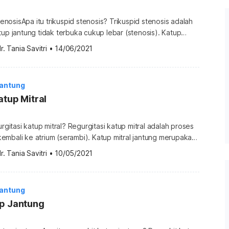
stenosisApa itu trikuspid stenosis? Trikuspid stenosis adalah
tup jantung tidak terbuka cukup lebar (stenosis). Katup
atup antara atrium kanan dan ventrikel kanan jantung. Katup
r. Tania Savitri
•
14/06/2021
atrium berkontraksi untuk memompa darah ke ventrikel,
ntrikel berkontraksi untuk mencegah darah mengalir kembali
katup yang menyempit berarti darah […]
Jantung
atup Mitral
urgitasi katup mitral? Regurgitasi katup mitral adalah proses
mbali ke atrium (serambi). Katup mitral jantung merupakan
memisahkan ruang jantung yang disebut atrium/ serambi kiri
r. Tania Savitri
•
10/05/2021
ik kiri. Katup tersebut terbuka saat serambi memompa darah
 menutup saat bilik menyebarkan darah ke seluruh tubuh.
 akan mencegah darah […]
Jantung
up Jantung