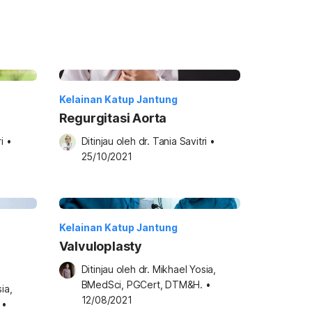
Kelainan Katup Jantung
Regurgitasi Aorta
i
•
Ditinjau oleh 
dr. Tania Savitri
•
25/10/2021
Kelainan Katup Jantung
Valvuloplasty
Ditinjau oleh 
dr. Mikhael Yosia, 
BMedSci, PGCert, DTM&H.
•
a, 
12/08/2021
•