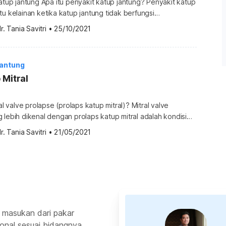
katup jantung Apa itu penyakit katup jantung? Penyakit katup
tu kelainan ketika katup jantung tidak berfungsi
ya. Kelainan ini bisa terjadi pada satu atau lebih katup
r. Tania Savitri
•
25/10/2021
jantung Anda. Adapun jantung memiliki empat katup yang
membuka sekali pada setiap detaknya, yaitu katup mitral,
l, dan aorta. Katup-katup […]
Jantung
 Mitral
ral valve prolapse (prolaps katup mitral)? Mitral valve
 lebih dikenal dengan prolaps katup mitral adalah kondisi
 menebal, menyembul kembali ke dalam atrium (serambi).
r. Tania Savitri
•
21/05/2021
i ini menyebabkan darah masuk kembali ke dalam serambi
regurgitasi katup mitral. Prolaps katup mitral sering kali tidak
tian dan tidak memerlukan […]
 masukan dari pakar
ional sesuai bidangnya