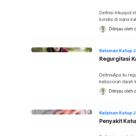
Definisi trikuspid 
kondisi di mana ka
trikuspid adalah k
Ditinjau oleh 
d
akan terbuka bila 
menutup ketika ve
ke atrium. Bagian 
Kelainan Katup 
Regurgitasi K
DefinisiApa itu reg
kebocoran darah ke
katup/ sekat yang 
Ditinjau oleh 
d
dan ventrikel/ bil
ke dalam bilik dan
Menutupnya katup
Kelainan Katup 
Penyakit Kat