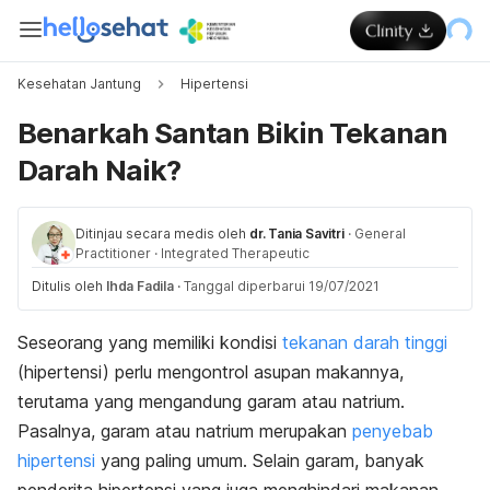
Kesehatan Jantung
Hipertensi
Benarkah Santan Bikin Tekanan
Darah Naik?
Ditinjau secara medis oleh
dr. Tania Savitri
·
General
Practitioner
·
Integrated Therapeutic
Ditulis oleh
Ihda Fadila
·
Tanggal diperbarui 19/07/2021
Seseorang yang memiliki kondisi
tekanan darah tinggi
(hipertensi) perlu mengontrol asupan makannya,
terutama yang mengandung garam atau natrium.
Pasalnya, garam atau natrium merupakan
penyebab
hipertensi
yang paling umum. Selain garam, banyak