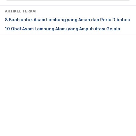
and Uses. Retrieved 23 March 2021, from 
https://www.healthline.com/nutrition/coconut-milk.
ARTIKEL TERKAIT
8 Buah untuk Asam Lambung yang Aman dan Perlu Dibatasi
Marcin, A. (2018). Can You Eat Dairy If You Have 
10 Obat Asam Lambung Alami yang Ampuh Atasi Gejala
Acid Reflux?. Retrieved 23 March 2021, from 
https://www.healthline.com/health/gerd/dairy-and-
acid-reflux.
Memuat...