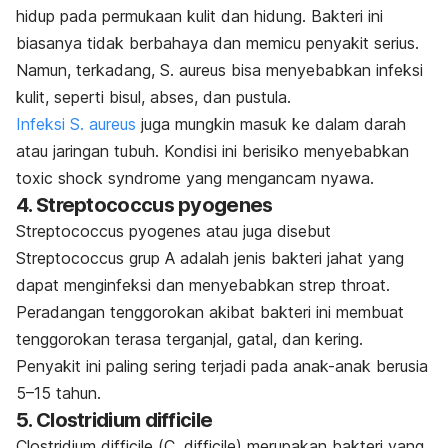
hidup pada permukaan kulit dan hidung. Bakteri ini
biasanya tidak berbahaya dan memicu penyakit serius.
Namun, terkadang,
S. aureus
bisa menyebabkan infeksi
kulit, seperti bisul, abses, dan pustula.
Infeksi
S. aureus
juga mungkin masuk ke dalam darah
atau jaringan tubuh. Kondisi ini berisiko menyebabkan
toxic shock syndrome
yang mengancam nyawa.
4.
Streptococcus pyogenes
Streptococcus pyogenes
atau juga disebut
Streptococcus
grup A adalah jenis bakteri jahat yang
dapat menginfeksi dan menyebabkan
strep throat
.
Peradangan tenggorokan akibat bakteri ini membuat
tenggorokan terasa terganjal, gatal, dan kering.
Penyakit ini paling sering terjadi pada anak-anak berusia
5–15 tahun.
5.
Clostridium difficile
Clostridium difficile
(
C. difficile
) merupakan bakteri yang