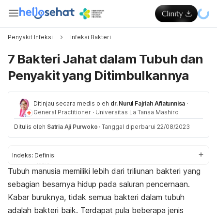
Penyakit Infeksi
Infeksi Bakteri
7 Bakteri Jahat dalam Tubuh dan
Penyakit yang Ditimbulkannya
Ditinjau secara medis oleh
dr. Nurul Fajriah Afiatunnisa
·
General Practitioner
·
Universitas La Tansa Mashiro
Ditulis oleh
Satria Aji Purwoko
·
Tanggal diperbarui 22/08/2023
Indeks:
Definisi
Jenis
Tubuh manusia memiliki lebih dari triliunan bakteri yang
Penularan
sebagian besarnya hidup pada saluran pencernaan.
Pencegahan
Kabar buruknya, tidak semua bakteri dalam tubuh
adalah bakteri baik. Terdapat pula beberapa jenis