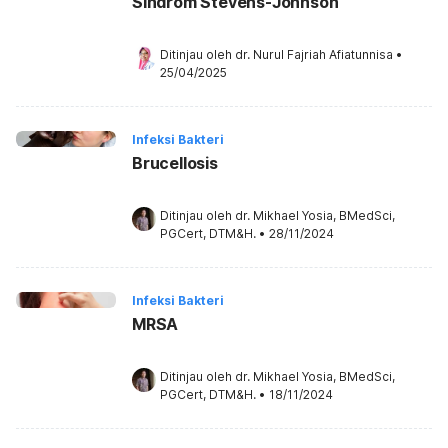
Sindrom Stevens-Johnson
Ditinjau oleh 
dr. Nurul Fajriah Afiatunnisa
•
25/04/2025
Infeksi Bakteri
Brucellosis
Ditinjau oleh 
dr. Mikhael Yosia, BMedSci, 
PGCert, DTM&H.
•
28/11/2024
Infeksi Bakteri
MRSA
Ditinjau oleh 
dr. Mikhael Yosia, BMedSci, 
PGCert, DTM&H.
•
18/11/2024