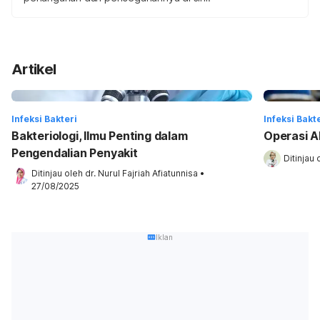
Artikel
Infeksi Bakteri
Infeksi Bakt
Bakteriologi, Ilmu Penting dalam
Operasi 
Pengendalian Penyakit
Ditinjau 
Ditinjau oleh 
dr. Nurul Fajriah Afiatunnisa
•
27/08/2025
Iklan