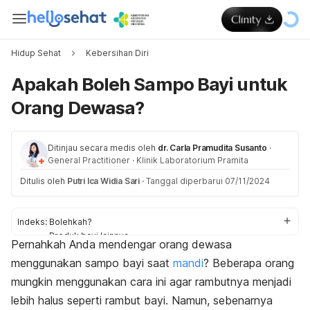
Hidup Sehat
Kebersihan Diri
Apakah Boleh Sampo Bayi untuk
Orang Dewasa?
Ditinjau secara medis oleh
dr. Carla Pramudita Susanto
·
General Practitioner
·
Klinik Laboratorium Pramita
Ditulis oleh
Putri Ica Widia Sari
·
Tanggal diperbarui 07/11/2024
Indeks:
Bolehkah?
Produk bayi lainnya
Pernahkah Anda mendengar orang dewasa
Tips
menggunakan sampo bayi saat
mandi
? Beberapa orang
mungkin menggunakan cara ini agar rambutnya menjadi
lebih halus seperti rambut bayi. Namun, sebenarnya