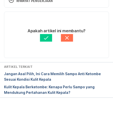
RIWAYAT PENGERJAAN
48.php. Diakses pada 27 Mei 2018.
Versi Terbaru
How Often Should You Wash Your Hair? 
https://www.healthline.com/health/beauty-skin-
28/06/2021
care/how-often-should-you-wash-your-
Ditulis oleh 
Aprinda Puji
Apakah artikel ini membantu?
hair#alternative-shampoos. Diakses pada 27 Mei 
Ditinjau secara medis oleh
dr. Yusra Firdaus
2018.
Diperbarui oleh: 
Ajeng Pratiwi
Surprising Facts About Dandruff. 
https://www.everydayhealth.com/news/surprising-
facts-about-dandruff/. Diakses pada 27 Mei 2018.
ARTIKEL TERKAIT
Jangan Asal Pilih, Ini Cara Memilih Sampo Anti Ketombe
Dandruff: Learn The Basics
. 
Sesuai Kondisi Kulit Kepala
https://www.webmd.com/skin-problems-and-
Kulit Kepala Berketombe: Kenapa Perlu Sampo yang
treatments/understanding-dandruff-basics. Diakses 
Mendukung Pertahanan Kulit Kepala?
pada 27 Mei 2018.
Memuat...