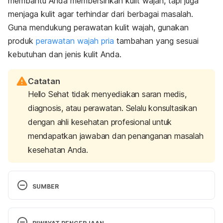
membantu Anda membersihkan kulit wajah, tapi juga
menjaga kulit agar terhindar dari berbagai masalah.
Guna mendukung perawatan kulit wajah, gunakan
produk
perawatan wajah pria
tambahan yang sesuai
kebutuhan dan jenis kulit Anda.
Catatan
Hello Sehat tidak menyediakan saran medis,
diagnosis, atau perawatan. Selalu konsultasikan
dengan ahli kesehatan profesional untuk
mendapatkan jawaban dan penanganan masalah
kesehatan Anda.
SUMBER
Basic skin care for older men. (2018). Retrieved 
from 
https://www.aarp.org/entertainment/style-