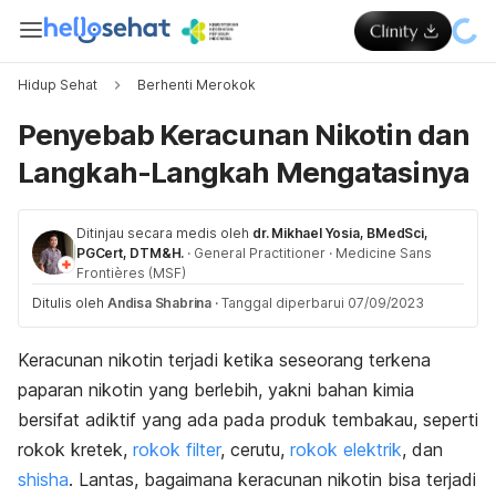
Hidup Sehat
Berhenti Merokok
Penyebab Keracunan Nikotin dan
Langkah-Langkah Mengatasinya
Ditinjau secara medis oleh
dr. Mikhael Yosia, BMedSci,
PGCert, DTM&H.
·
General Practitioner
·
Medicine Sans
Frontières (MSF)
Ditulis oleh
Andisa Shabrina
·
Tanggal diperbarui 07/09/2023
Keracunan nikotin terjadi ketika seseorang terkena
paparan nikotin yang berlebih, yakni bahan kimia
bersifat adiktif yang ada pada produk tembakau, seperti
rokok kretek,
rokok filter
, cerutu,
rokok elektrik
, dan
shisha
. Lantas, bagaimana keracunan nikotin bisa terjadi