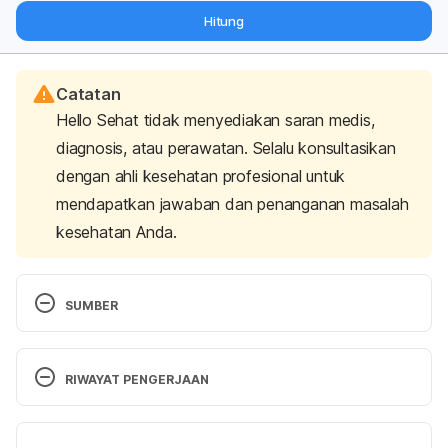
dari pakar mengenai dukungan dan perawatan berat badan
Hitung
langsung ke inbox Anda.
Catatan
Hello Sehat tidak menyediakan saran medis,
diagnosis, atau perawatan. Selalu konsultasikan
dengan ahli kesehatan profesional untuk
mendapatkan jawaban dan penanganan masalah
kesehatan Anda.
SUMBER
Nicotine poisoning. (2012). Retrieved 7 April 2021, 
from https://ufhealth.org/nicotine-poisoning
RIWAYAT PENGERJAAN
Versi Terbaru
What It Means to Be Nic-Sick. (2021). Retrieved 7 