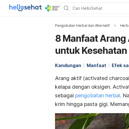
Pengobatan Herbal dan Alternatif
Herb
8 Manfaat Arang 
untuk Kesehatan
Kandungan
Manfaat
Efek s
Arang aktif (a
ctivated charcoa
kelapa dengan oksigen.
Activa
sebagai
pengobatan herbal
.
Na
krim hingga pasta gigi. Meman