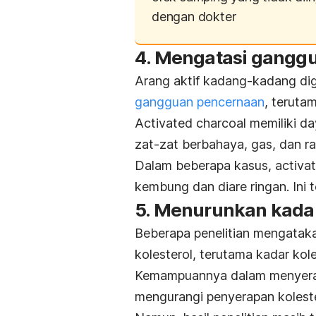
dengan dokter
4. Mengatasi gangg
Arang aktif kadang-kadang di
gangguan pencernaan
, terut
A
ctivated charcoal
memiliki da
zat-zat berbahaya, gas, dan r
Dalam beberapa kasus, a
ctiva
kembung dan diare ringan. Ini 
5. Menurunkan kadar
Beberapa penelitian mengata
kolesterol, terutama kadar kol
Kemampuannya dalam menyerap 
mengurangi penyerapan koleste