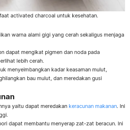
faat a
ctivated charcoal
untuk kesehatan.
kan warna alami gigi yang cerah sekaligus menjaga
bon
dapat mengikat pigmen dan noda pada
erlihat lebih cerah.
untuk menyeimbangkan kadar keasaman mulut,
ghilangkan bau mulut, dan meredakan gusi
unan
innya yaitu dapat meredakan
keracunan makanan
. Ini
ggi.
pori dapat membantu menyerap zat-zat beracun.
Ini