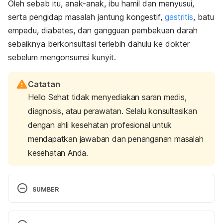
Oleh sebab itu, anak-anak, ibu hamil dan menyusui,
serta pengidap masalah jantung kongestif,
gastritis
, batu
empedu, diabetes, dan gangguan pembekuan darah
sebaiknya berkonsultasi terlebih dahulu ke dokter
sebelum mengonsumsi kunyit.
Catatan
Hello Sehat tidak menyediakan saran medis,
diagnosis, atau perawatan. Selalu konsultasikan
dengan ahli kesehatan profesional untuk
mendapatkan jawaban dan penanganan masalah
kesehatan Anda.
SUMBER
Axe, J. (2021). 
Turmeric and Curcumin Benefits: Can 
This Herb Really Combat Disease?
. Dr. Axe. 