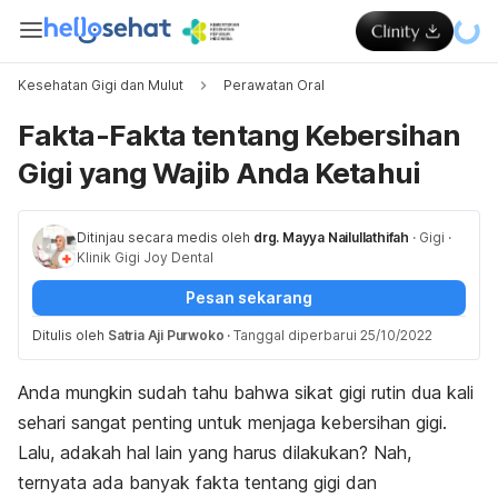
Kesehatan Gigi dan Mulut
Perawatan Oral
Fakta-Fakta tentang Kebersihan
Gigi yang Wajib Anda Ketahui
Ditinjau secara medis oleh
drg. Mayya Nailullathifah
·
Gigi
·
Klinik Gigi Joy Dental
Pesan sekarang
Ditulis oleh
Satria Aji Purwoko
·
Tanggal diperbarui 25/10/2022
Anda mungkin sudah tahu bahwa sikat gigi rutin dua kali
sehari sangat penting untuk menjaga kebersihan gigi.
Lalu, adakah hal lain yang harus dilakukan? Nah,
ternyata ada banyak fakta tentang gigi dan