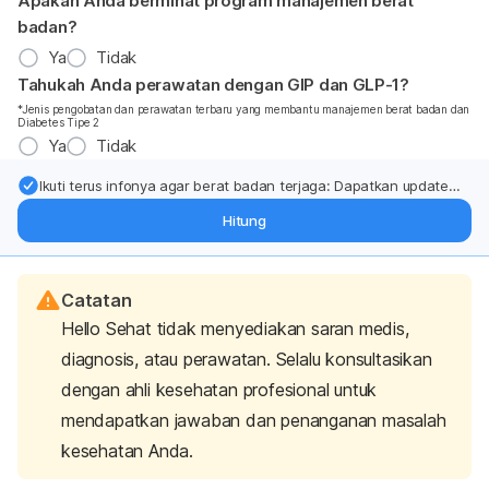
Apakah Anda berminat program manajemen berat
badan?
Ya
Tidak
Tahukah Anda perawatan dengan GIP dan GLP-1?
*Jenis pengobatan dan perawatan terbaru yang membantu manajemen berat badan dan
Diabetes Tipe 2
Ya
Tidak
Ikuti terus infonya agar berat badan terjaga: Dapatkan update
dari pakar mengenai dukungan dan perawatan berat badan
Hitung
langsung ke inbox Anda.
Catatan
Hello Sehat tidak menyediakan saran medis,
diagnosis, atau perawatan. Selalu konsultasikan
dengan ahli kesehatan profesional untuk
mendapatkan jawaban dan penanganan masalah
kesehatan Anda.