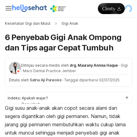
Kesehatan Gigi dan Mulut
Gigi Anak
6 Penyebab Gigi Anak Ompong
dan Tips agar Cepat Tumbuh
Ditinjau secara medis oleh
drg. Maurany Annisa Haque
·
Gigi
·
Maro Dental Practice Jember
Ditulis oleh
Satria Aji Purwoko
·
Tanggal diperbarui 02/07/2025
Indeks:
Apakah wajar?
Penyebab
Gigi susu anak-anak akan copot secara alami dan
Cara mengatasi
segera digantikan oleh gigi permanen. Namun, tidak
jarang gigi permanen membutuhkan waktu cukup lama
untuk muncul sehingga menjadi penyebab gigi anak