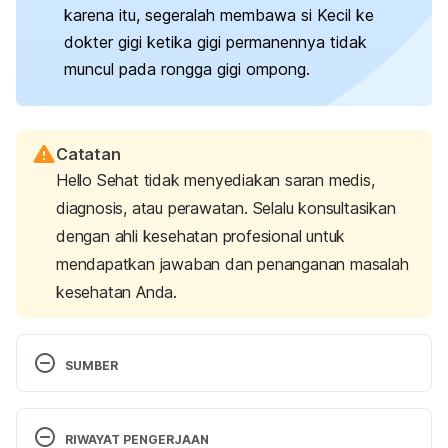
karena itu, segeralah membawa si Kecil ke
dokter gigi ketika gigi permanennya tidak
muncul pada rongga gigi ompong.
Catatan
Hello Sehat tidak menyediakan saran medis,
diagnosis, atau perawatan. Selalu konsultasikan
dengan ahli kesehatan profesional untuk
mendapatkan jawaban dan penanganan masalah
kesehatan Anda.
SUMBER
Vucic, S., Korevaar, T., Dhamo, B., Jaddoe, V., 
Peeters, R., Wolvius, E., & Ongkosuwito, E. (2017). 
RIWAYAT PENGERJAAN