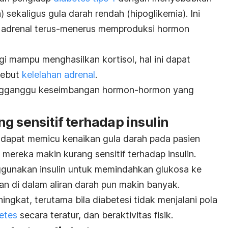
a) sekaligus gula darah rendah (hipoglikemia).
Ini
r adrenal terus-menerus memproduksi hormon
agi mampu menghasilkan kortisol, hal ini dapat
sebut
kelelahan adrenal
.
engganggu keseimbangan hormon-hormon yang
g sensitif terhadap insulin
s dapat memicu kenaikan gula darah pada pasien
mereka makin kurang sensitif terhadap insulin.
nggunakan insulin untuk memindahkan glukosa ke
n di dalam aliran darah pun makin banyak.
ingkat, terutama bila diabetesi tidak menjalani pola
etes
secara teratur, dan beraktivitas fisik.