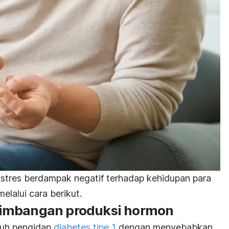
 stres berdampak negatif terhadap kehidupan para
elalui cara berikut.
imbangan produksi hormon
buh pengidap
diabetes tipe 1
dengan menyebabkan