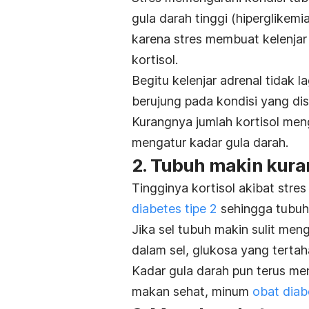
gula darah tinggi (hiperglikemi
karena stres membuat kelenja
kortisol.
Begitu kelenjar adrenal tidak l
berujung pada kondisi yang di
Kurangnya jumlah kortisol m
mengatur kadar gula darah.
2. Tubuh makin kuran
Tingginya kortisol akibat stre
diabetes tipe 2
sehingga tubuh 
Jika sel tubuh makin sulit me
dalam sel,
glukosa yang tertaha
K
adar gula darah pun terus men
makan sehat, minum
obat diab