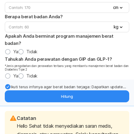
cm
Berapa berat badan Anda?
kg
Apakah Anda berminat program manajemen berat
badan?
Ya
Tidak
Tahukah Anda perawatan dengan GIP dan GLP-1?
*Jenis pengobatan dan perawatan terbaru yang membantu manajemen berat badan dan
Diabetes Tipe 2
Ya
Tidak
Ikuti terus infonya agar berat badan terjaga: Dapatkan update
dari pakar mengenai dukungan dan perawatan berat badan
Hitung
langsung ke inbox Anda.
Catatan
Hello Sehat tidak menyediakan saran medis,