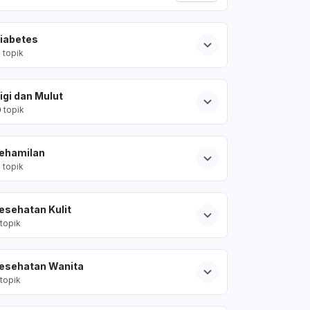
iabetes
2
topik
igi dan Mulut
0
topik
ehamilan
2
topik
esehatan Kulit
topik
esehatan Wanita
topik