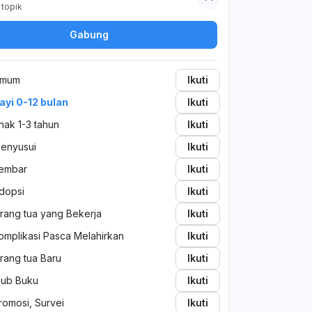
topik
dibolehkan untuk mengganti sufor biasa
tahap 1 ke tahap 2? Terimakasih dokter
Gabung
yg sudah mau berkenan menjawab
pertanyaan saya
mum
Ikuti
ayi 0-12 bulan
Ikuti
nak 1-3 tahun
Ikuti
enyusui
Ikuti
embar
Ikuti
dopsi
Ikuti
rang tua yang Bekerja
Ikuti
omplikasi Pasca Melahirkan
Ikuti
rang tua Baru
Ikuti
lub Buku
Ikuti
romosi, Survei
Ikuti