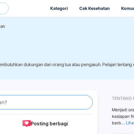
Kategori
Cek Kesehatan
Komun
lan
butuhkan dukungan dari orang tua atau pengasuh. Pelajari tentang me
TENTANG 
an?
Menjadi or
kesiapan fi
berb
...
Liha
Posting berbagi