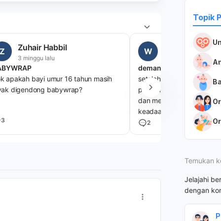
Topik 
U
Zuhair Habbil
wahyu putri
Z
W
3 minggu lalu
2 minggu lalu
An
ABYWRAP
deman pasca imun dpt 1
k apakah bayi umur 16 tahun masih
setelah imunisasi dpt 1 pa
Ba
yak digendong babywrap?
pertama suhu tubuhnya m
dan mengalami diare juga
Or
keadaan poop bayi dari y
3
Or
kuning menjadi hijau,bahk
2
muntah,di hari kedua suhu
turun diare juga muntah ap
imunisasi atau gejala lain
Temukan k
Jelajahi be
dengan kon
P