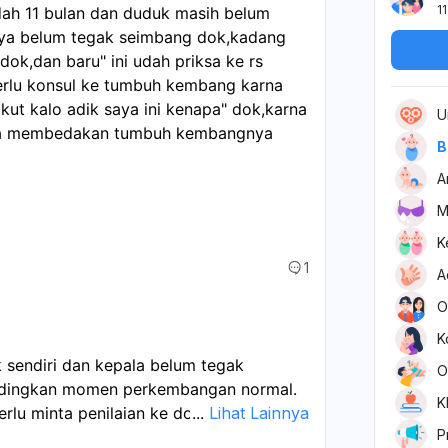
11
udah 11 bulan dan duduk masih belum 
nya belum tegak seimbang dok,kadang 
k,dan baru" ini udah priksa ke rs 
erlu konsul ke tumbuh kembang karna 
kut kalo adik saya ini kenapa" dok,karna 
U
isa membedakan tumbuh kembangnya 
B
A
M
K
1
A
O
K
 sendiri dan kepala belum tegak
O
ndingkan momen perkembangan normal.
K
erlu minta penilaian ke dokter anak atau
...
Lihat Lainnya
P
la sering jatuh ke belakang saat