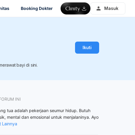
itas
Booking Dokter
Masuk
Ikuti
rawat bayi di sini.
FORUM INI
ang tua adalah pekerjaan seumur hidup. Butuh
sik, mental dan emosional untuk menjalaninya. Ayo
t Lainnya