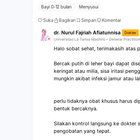
Bayi 0-12 bulan
Menyusui
Suka
Bagikan
Simpan
Komentar
dr. Nurul Fajriah Afiatunnisa
Dokter
Universitas La Tansa Mashiro
General Practitio
Halo sobat sehat, terimakasih atas 
Bercak putih di leher bayi dapat di
keringat atau milia, sisa iritasi pe
mungkin akibat infeksi jamur atau la
perlu tidaknya obat khusus harus dip
bentuk bercaknya.
Silakan kontrol langsung ke dokter s
pengobatan yang tepat.