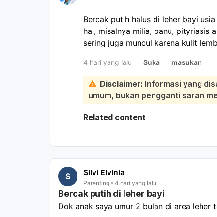
Bercak putih halus di leher bayi usi
hal, misalnya milia, panu, pityriasis al
sering juga muncul karena kulit lemb
leher. Sebaiknya periksa ke dokter 
4 hari yang lalu
Suka
masukan
penyebabnya:
Sementara ini, jaga area leher bayi 
Disclaimer:
Informasi yang dis
dengan air hangat, lalu keringkan b
umum, bukan pengganti saran medi
minum susu. Hindari menggosok ter
sembarangan tanpa anjuran dokter. 
Related content
gatal, berbau, atau bayi tampak tid
Silvi Elvinia
S
Parenting
4 hari yang lalu
Bercak putih di leher bayi
Dok anak saya umur 2 bulan di area leher t