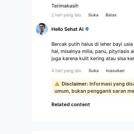
Terimakasih
2 hari yang lalu
Suka
Balas
Hello Sehat AI
Bercak putih halus di leher bayi usi
hal, misalnya milia, panu, pityriasis a
juga karena kulit kering atau sisa k
leher. Sebaiknya periksa ke dokter 
4 hari yang lalu
Suka
masukan
penyebabnya:
Sementara ini, jaga area leher teta
Disclaimer:
Informasi yang dis
lembut, lalu oleskan pelembap bayi b
umum, bukan pengganti saran medi
menggosok terlalu keras atau mema
bercaknya makin banyak, merah, gat
Related content
nyaman, segera periksakan.