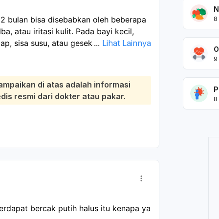
N
a 2 bulan bisa disebabkan oleh beberapa
8
ba, atau iritasi kulit. Pada bayi kecil,
ap, sisa susu, atau gesekan di lipatan
...
Lihat Lainnya
O
anak atau dokter kulit untuk memastikan
9
tetap bersih dan kering, bersihkan lembut
ampaikan di atas adalah informasi
P
enar-benar setelah mandi atau setelah
s resmi dari dokter atau pakar.
8
lalu keras dan jangan memakai obat
Jika bercaknya makin banyak, merah,
ak nyaman, segera periksakan.
erdapat bercak putih halus itu kenapa ya