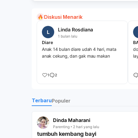
Diskusi Menarik
Linda Rosdiana
L
1 bulan lalu
Diare
B
Anak 14 bulan diare udah 4 hari, mata
do
anak cekung, dan gak mau makan
la
1
2
Terbaru
Populer
Dinda Maharani
Parenting
2 hari yang lalu
tumbuh kembang bayi