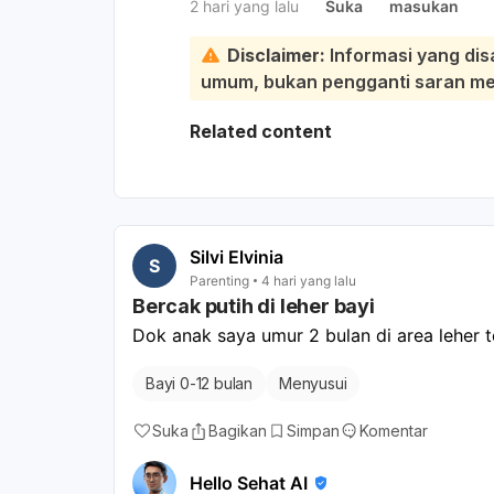
2 hari yang lalu
Suka
masukan
digendong.:
Pada usia 11 bulan, umumnya bayi s
Disclaimer:
Informasi yang dis
posisi, dan mulai berdiri dengan pega
umum, bukan pengganti saran medi
masih perlu perhatian. Setiap anak
keterlambatan motorik seperti ini jan
Related content
Saran saya: lanjutkan stimulasi di r
dengan bantuan, ajak meraih mainan
bergerak. Jangan dipaksa, tapi jug
riwayat bayi tampak lemas, sulit m
lain juga terlambat, lebih baik kontr
Silvi Elvinia
S
ke tumbuh kembang atau neurologi 
Parenting
4 hari yang lalu
Bercak putih di leher bayi
Dok anak saya umur 2 bulan di area leher t
Bayi 0-12 bulan
Menyusui
Suka
Bagikan
Simpan
Komentar
Hello Sehat AI