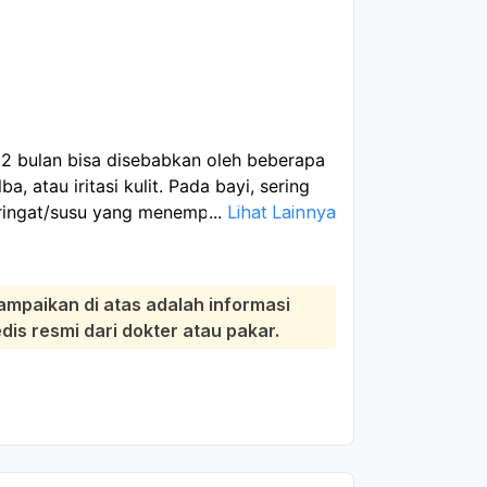
a 2 bulan bisa disebabkan oleh beberapa
lba, atau iritasi kulit. Pada bayi, sering
eringat/susu yang menempel di lipatan
...
Lihat Lainnya
anak atau dokter kulit untuk memastikan
p bersih dan kering, mandikan dengan
ampaikan di atas adalah informasi
ila kulit tampak kering. Hindari
s resmi dari dokter atau pakar.
kai produk yang beraroma. Jika
al, basah, atau bayi tampak tidak