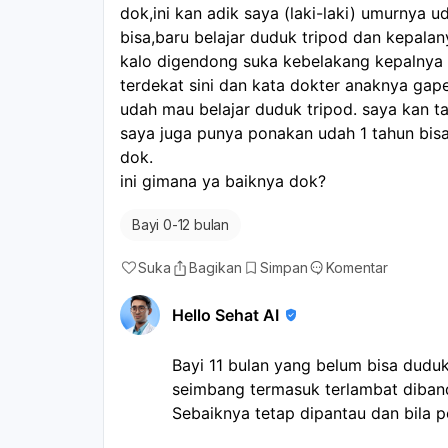
dok,ini kan adik saya (laki-laki) umurnya 
bisa,baru belajar duduk tripod dan kepala
kalo digendong suka kebelakang kepalnya do
terdekat sini dan kata dokter anaknya gap
udah mau belajar duduk tripod. saya kan ta
saya juga punya ponakan udah 1 tahun b
dok.
ini gimana ya baiknya dok? 
Bayi 0-12 bulan
Suka
Bagikan
Simpan
Komentar
Hello Sehat AI
Bayi 11 bulan yang belum bisa duduk
seimbang termasuk terlambat diba
Sebaiknya tetap dipantau dan bila p
tumbuh kembang, apalagi kalau kepa