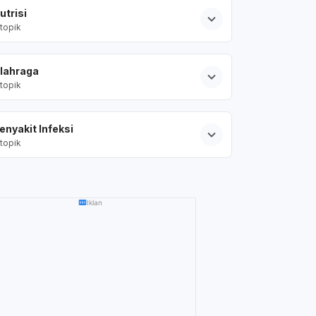
utrisi
topik
lahraga
topik
enyakit Infeksi
topik
Iklan