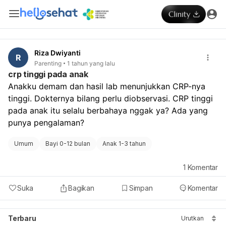
Riza Dwiyanti
R
Parenting
1 tahun yang lalu
crp tinggi pada anak
Anakku demam dan hasil lab menunjukkan CRP-nya 
tinggi. Dokternya bilang perlu diobservasi. CRP tinggi 
pada anak itu selalu berbahaya nggak ya? Ada yang 
punya pengalaman?
Umum
Bayi 0-12 bulan
Anak 1-3 tahun
1
Komentar
Suka
Bagikan
Simpan
Komentar
Terbaru
Urutkan