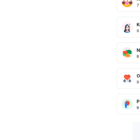
7
K
9
N
8
O
9
P
8