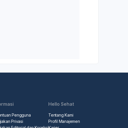
ormasi
Hello Sehat
entuan Pengguna
Tentang Kami
jakan Privasi
Profil Manajemen
jakan Editorial dan Koreksi
Karier