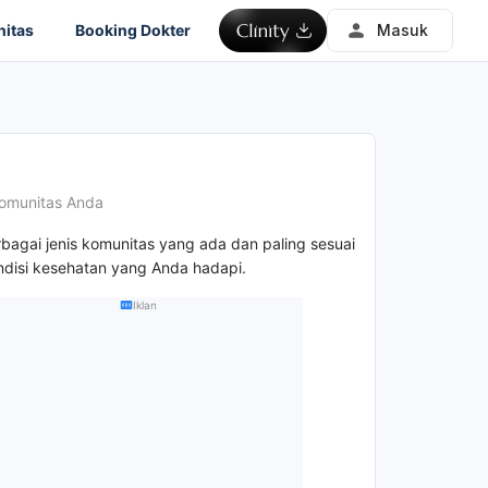
itas
Booking Dokter
Masuk
omunitas Anda
rbagai jenis komunitas yang ada dan paling sesuai
disi kesehatan yang Anda hadapi.
Iklan