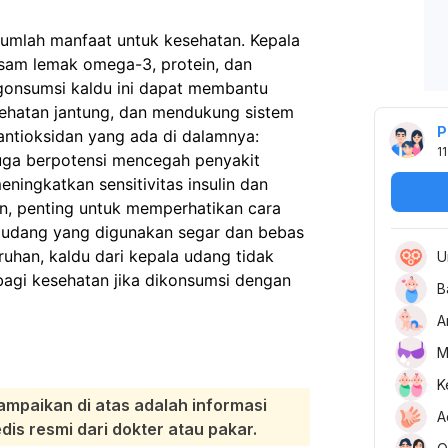
ejumlah manfaat untuk kesehatan. Kepala
asam lemak omega-3, protein, dan
ngonsumsi kaldu ini dapat membantu
ehatan jantung, dan mendukung sistem
P
ntioksidan yang ada di dalamnya:
11
 juga berpotensi mencegah penyakit
ingkatkan sensitivitas insulin dan
n, penting untuk memperhatikan cara
udang yang digunakan segar dan bebas
uhan, kaldu dari kepala udang tidak
U
bagi kesehatan jika dikonsumsi dengan
B
A
M
K
ampaikan di atas adalah informasi
A
s resmi dari dokter atau pakar.