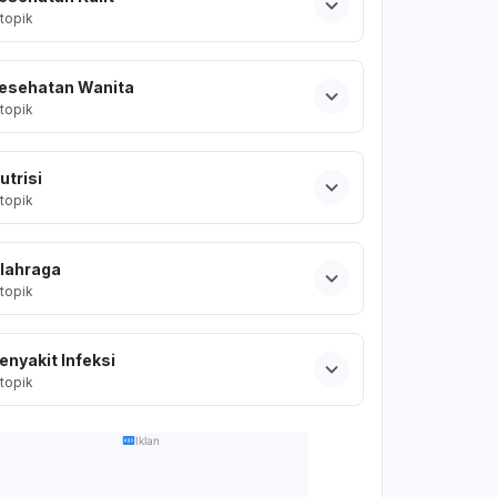
topik
esehatan Wanita
topik
utrisi
topik
lahraga
topik
enyakit Infeksi
topik
Iklan