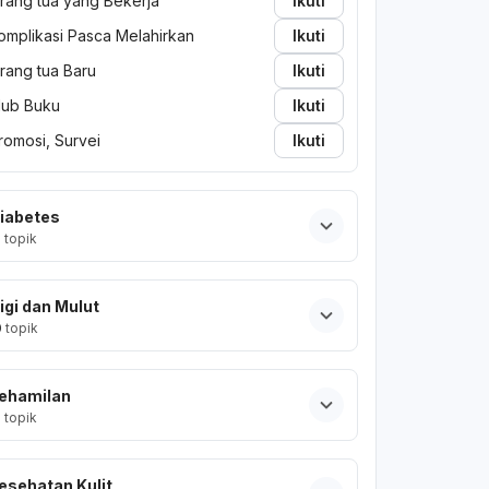
rang tua yang Bekerja
Ikuti
omplikasi Pasca Melahirkan
Ikuti
rang tua Baru
Ikuti
lub Buku
Ikuti
romosi, Survei
Ikuti
iabetes
2
topik
igi dan Mulut
0
topik
ehamilan
2
topik
esehatan Kulit