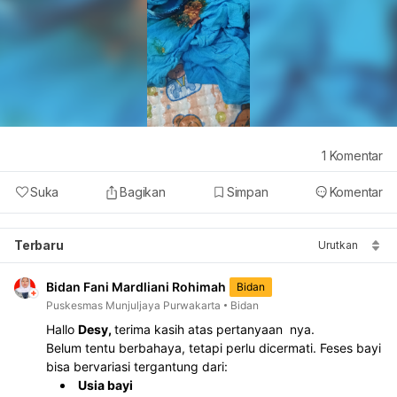
1
Komentar
Suka
Bagikan
Simpan
Komentar
Terbaru
Urutkan
Bidan Fani Mardliani Rohimah
Bidan
Puskesmas Munjuljaya Purwakarta
Bidan
Hallo 
Desy, 
terima kasih atas pertanyaan  nya.
Belum tentu berbahaya, tetapi perlu dicermati. Feses bayi 
bisa bervariasi tergantung dari:
Usia bayi