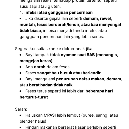
mengalami reaksi terhadap protein tertentu, seperti 
susu sapi atau gluten.
Infeksi atau gangguan pencernaan
Jika disertai gejala lain seperti 
demam, rewel, 
muntah, feses berdarah/lendir, atau bau menyengat 
tidak biasa
, ini bisa menjadi tanda infeksi atau 
gangguan pencernaan lain yang lebih serius.
Segera konsultasikan ke dokter anak jika:
Bayi tampak 
tidak nyaman saat BAB (menangis, 
mengejan keras)
Ada 
darah
 dalam feses
Feses 
sangat bau busuk atau berlendir
Bayi mengalami 
penurunan nafsu makan
, 
demam
, 
atau 
berat badan tidak naik
Feses terus seperti ini lebih dari 
beberapa hari 
berturut-turut
Saran:
Haluskan MPASI lebih lembut (puree, saring, atau 
blender halus).
Hindari makanan berserat kasar berlebih seperti 