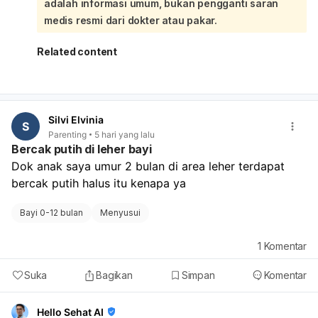
adalah informasi umum, bukan pengganti saran
tanpa bantuan, berganti posisi, dan mulai berdiri dengan
pegangan. Kalau baru belajar tripod saja, itu masih perlu
medis resmi dari dokter atau pakar.
perhatian. Setiap anak memang beda, tapi kalau ada
keterlambatan motorik seperti ini jangan ditunda untuk
Related content
evaluasi lebih lanjut.
Saran saya: lanjutkan stimulasi di rumah seperti tummy
time, latih duduk dengan bantuan, ajak meraih mainan,
dan beri lingkungan aman untuk bergerak. Jangan
Silvi Elvinia
dipaksa, tapi juga jangan hanya menunggu. Kalau ada
S
Parenting
5 hari yang lalu
riwayat bayi tampak lemas, sulit menegakkan kepala,
Bercak putih di leher bayi
atau perkembangan lain juga terlambat, lebih baik kontrol
Dok anak saya umur 2 bulan di area leher terdapat 
ke dokter spesialis anak, dan bila perlu ke tumbuh
bercak putih halus itu kenapa ya
kembang atau neurologi anak.
Bayi 0-12 bulan
Menyusui
1
Komentar
Suka
Bagikan
Simpan
Komentar
Hello Sehat AI