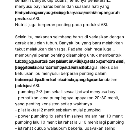
semakin banyak diproduksi, tentunya perlekatan
menyusu bayi harus benar dan suasana hati yang
menyenangkan itu penting karena akan mempengaruhi
Kedua hormon yang berperan yaitu prolaktin dan
produksi ASI.
oksitosin.
Nutrisi juga berperan penting pada produksi ASI.
Selain itu, makanan seimbang harus di variasikan dengan
gerak atau olah tubuh. Banyak ibu yang baru melahirkan
takut melakukan olah raga. Padahal olah raga juga
mempunyai peran penting disamping untuk membentuk
tubuh, juga untuk membuat ibu rileks, tetap gembira dan
Lactogogue atau zat pelancar ASI juga dapat dikonsumsi,
bugar walau harus menyusui. Rasa bahagia, rileks dan
yang tradisional contohnya daun katuk.
ketulusan ibu menyusui berperan penting dalam
memproduksi hormon oksitosin, yang berperan dalam
beberapa tips berikut ini untuk pumping pada ibu
produksi ASI.
bekerja:
- pumping 2-3 jam sekali sesuai jadwal menyusu bayi
- perhatikan lama pumpingnya upayakan 20-30 menit,
yang penting konsisten setiap waktunya
- pijat laktasi 2 menit sebelum mulai pumping
- power pumping 1x sehari misalnya malam hari 10 menit
pumping lalu 10 menit istirahat lalu 10 menit lagi pumping
- istirahat cukup walaupum bekerja, upayakan selingi