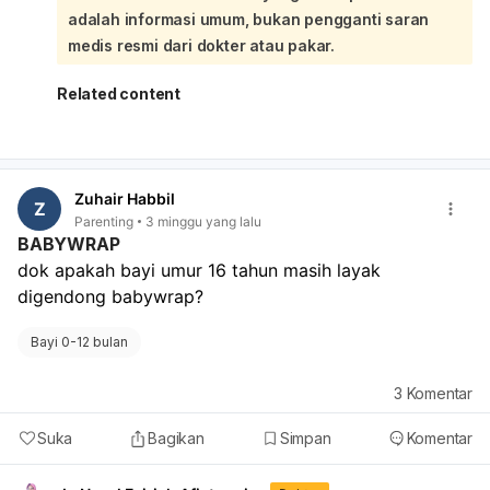
adalah informasi umum, bukan pengganti saran
Demam pasca imunisasi biasanya sementara dan
membaik dalam 1–2 hari. Untuk membantu di rumah: beri
medis resmi dari dokter atau pakar.
ASI/susu lebih sering, pastikan cairan cukup, pakaikan
pakaian nyaman, jaga ruangan sejuk, dan boleh beri
Related content
parasetamol sesuai anjuran dokter. Namun, karena suhu
mencapai 39°C, diare, dan muntah berulang, sebaiknya
bayi diperiksa ke dokter anak. Segera bawa ke
dokter/IGD bila ada tanda dehidrasi, bayi tampak lemas,
Zuhair Habbil
tidak mau minum, muntah terus, diare makin sering,
Z
Parenting
3 minggu yang lalu
demam tinggi menetap, atau kondisi memburuk.
BABYWRAP
dok apakah bayi umur 16 tahun masih layak 
digendong babywrap?
Bayi 0-12 bulan
3
Komentar
Suka
Bagikan
Simpan
Komentar