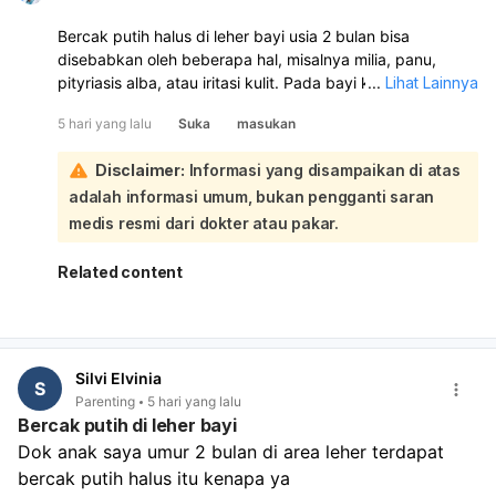
Bercak putih halus di leher bayi usia 2 bulan bisa
disebabkan oleh beberapa hal, misalnya milia, panu,
pityriasis alba, atau iritasi kulit. Pada bayi kecil, sering
...
Lihat Lainnya
juga muncul karena kulit lembap, sisa susu, atau gesekan
5 hari yang lalu
Suka
masukan
di lipatan leher. Sebaiknya periksa ke dokter anak atau
dokter kulit untuk memastikan penyebabnya:
Disclaimer:
Informasi yang disampaikan di atas
Sementara ini, jaga area leher bayi tetap bersih dan
adalah informasi umum, bukan pengganti saran
kering, bersihkan lembut dengan air hangat, lalu
keringkan benar-benar setelah mandi atau setelah minum
medis resmi dari dokter atau pakar.
susu. Hindari menggosok terlalu keras dan jangan
memakai obat sembarangan tanpa anjuran dokter. Jika
Related content
bercaknya makin banyak, merah, gatal, berbau, atau bayi
tampak tidak nyaman, segera periksakan.
Silvi Elvinia
S
Parenting
5 hari yang lalu
Bercak putih di leher bayi
Dok anak saya umur 2 bulan di area leher terdapat 
bercak putih halus itu kenapa ya