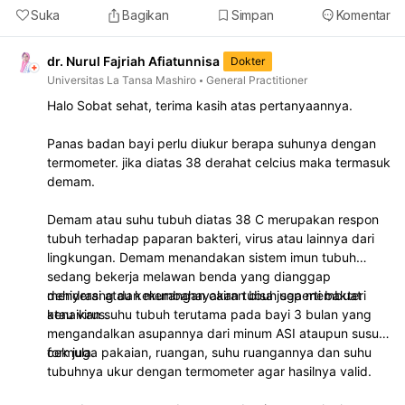
Suka
Bagikan
Simpan
Komentar
dr. Nurul Fajriah Afiatunnisa
Dokter
Universitas La Tansa Mashiro
General Practitioner
Halo Sobat sehat, terima kasih atas pertanyaannya.
Panas badan bayi perlu diukur berapa suhunya dengan
termometer. jika diatas 38 derahat celcius maka termasuk
demam.
Demam atau suhu tubuh diatas 38 C merupakan respon
tubuh terhadap paparan bakteri, virus atau lainnya dari
lingkungan. Demam menandakan sistem imun tubuh
sedang bekerja melawan benda yang dianggap
menyerang dan membahayakan tubuh seperti bakteri
dehidrasi atau kekurangan cairan bisa juga membuat
atau virus.
kenaikan suhu tubuh terutama pada bayi 3 bulan yang
mengandalkan asupannya dari minum ASI ataupun susu
formula.
cek juga pakaian, ruangan, suhu ruangannya dan suhu
tubuhnya ukur dengan termometer agar hasilnya valid.