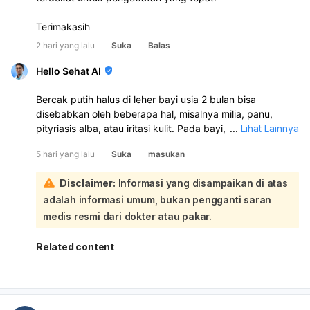
Terimakasih
2 hari yang lalu
Suka
Balas
Hello Sehat AI
Bercak putih halus di leher bayi usia 2 bulan bisa
disebabkan oleh beberapa hal, misalnya milia, panu,
pityriasis alba, atau iritasi kulit. Pada bayi, sering juga
...
Lihat Lainnya
karena kulit kering atau sisa keringat/susu yang
5 hari yang lalu
Suka
masukan
menempel di lipatan leher. Sebaiknya periksa ke dokter
anak atau dokter kulit untuk memastikan penyebabnya:
Disclaimer:
Informasi yang disampaikan di atas
Sementara ini, jaga area leher tetap bersih dan kering,
adalah informasi umum, bukan pengganti saran
mandikan dengan lembut, lalu oleskan pelembap bayi bila
kulit tampak kering. Hindari menggosok terlalu keras atau
medis resmi dari dokter atau pakar.
memakai produk yang beraroma. Jika bercaknya makin
banyak, merah, gatal, basah, atau bayi tampak tidak
Related content
nyaman, segera periksakan.