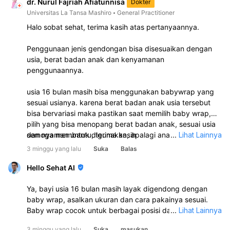
dr. Nurul Fajriah Afiatunnisa
Dokter
Universitas La Tansa Mashiro
General Practitioner
Halo sobat sehat, terima kasih atas pertanyaannya.
Penggunaan jenis gendongan bisa disesuaikan dengan
usia, berat badan anak dan kenyamanan
penggunaannya.
usia 16 bulan masih bisa menggunakan babywrap yang
sesuai usianya. karena berat badan anak usia tersebut
bisa bervariasi maka pastikan saat memilih baby wrap,
pilih yang bisa menopang berat badan anak, sesuai usia
dan nyaman untuk digunakan, apalagi anak usia 16 bulan
semoga membantu, terima kasih
...
Lihat Lainnya
yang sudah bisa berjalan biasanya tidak terlalu sering
3 minggu yang lalu
Suka
Balas
digendong.
Hello Sehat AI
Ya, bayi usia 16 bulan masih layak digendong dengan
baby wrap, asalkan ukuran dan cara pakainya sesuai.
Baby wrap cocok untuk berbagai posisi dan bisa dipakai
...
Lihat Lainnya
pada bayi sampai balita, jadi usia 16 bulan masih
3 minggu yang lalu
Suka
masukan