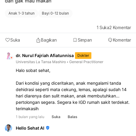
dan gak mau makan 
Anak 1-3 tahun
Bayi 0-12 bulan
1
Suka
2
Komentar
Suka
Bagikan
Simpan
Komentar
dr. Nurul Fajriah Afiatunnisa
Dokter
Universitas La Tansa Mashiro
General Practitioner
Halo sobat sehat,
Dari kondisi yang diceritakan, anak mengalami tanda
dehidrasi seperti mata cekung, lemas, apalagi sudah 14
hari diarenya dan sulit makan, anak membutuhkan
pertolongan segera. Segera ke IGD rumah sakit terdekat.
terimakasih
1 bulan yang lalu
Suka
Balas
Hello Sehat AI