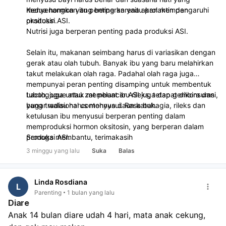
menyenangkan itu penting karena akan mempengaruhi
Kedua hormon yang berperan yaitu prolaktin dan
produksi ASI.
oksitosin.
Nutrisi juga berperan penting pada produksi ASI.
Selain itu, makanan seimbang harus di variasikan dengan
gerak atau olah tubuh. Banyak ibu yang baru melahirkan
takut melakukan olah raga. Padahal olah raga juga
mempunyai peran penting disamping untuk membentuk
tubuh, juga untuk membuat ibu rileks, tetap gembira dan
Lactogogue atau zat pelancar ASI juga dapat dikonsumsi,
bugar walau harus menyusui. Rasa bahagia, rileks dan
yang tradisional contohnya daun katuk.
ketulusan ibu menyusui berperan penting dalam
memproduksi hormon oksitosin, yang berperan dalam
produksi ASI.
Semoga membantu, terimakasih
3 minggu yang lalu
Suka
Balas
Linda Rosdiana
L
Parenting
1 bulan yang lalu
Diare
Anak 14 bulan diare udah 4 hari, mata anak cekung, 