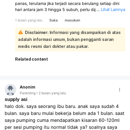
panas, terutama jika terjadi secara berulang setiap dini
hari antara jam 3 hingga 5 subuh, perlu diperhatikan
...
Lihat Lainnya
dengan serius. Suhu tubuh normal bayi berkisar antara
1 bulan yang lalu
Suka
masukan
36.5 hingga 37.5 derajat Celsius. Demam didefinisikan
sebagai suhu tubuh di atas 38 derajat Celsius:
Disclaimer:
Informasi yang disampaikan di atas
Meskipun demam seringkali memburuk di malam hari
adalah informasi umum, bukan pengganti saran
karena peningkatan suhu tubuh alami dan beberapa
penyakit yang lebih parah saat malam, pada bayi di
medis resmi dari dokter atau pakar.
bawah 3 bulan, demam (suhu 38°C atau lebih) adalah
kondisi yang memerlukan perhatian medis segera.
Related content
Penyebab badan terasa panas atau demam pada bayi
bisa beragam, mulai dari infeksi virus atau bakteri,
respons setelah imunisasi, hingga kondisi lingkungan
yang panas. Namun, tanpa pengukuran suhu yang
Anonim
akurat, sulit untuk memastikan apakah ini demam atau
Parenting
2 bulan yang lalu
hanya peningkatan suhu tubuh biasa. Saran kami, segera
supply asi
ukur suhu tubuh anak Anda dengan termometer yang
halo dok. saya seorang ibu baru. anak saya sudah 4 
akurat (misalnya di ketiak atau rektum) saat ia terasa
bulan. saya baru mulai bekerja belum ada 1 bulan. saat 
panas. Jika suhu mencapai 38°C atau lebih, atau jika
anak menunjukkan tanda-tanda lain seperti lesu, rewel,
saya pumping cuma mendapatkan kisaran 60-120ml 
menolak minum, atau kesulitan bernapas, sangat penting
per sesi pumping itu normal tidak ya? soalnya saya 