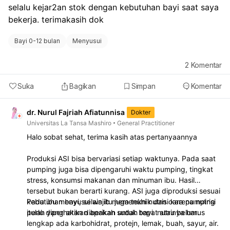
untuk segera membawa anak Anda ke dokter atau
selalu kejar2an stok dengan kebutuhan bayi saat saya 
fasilitas kesehatan terdekat untuk pemeriksaan lebih
bekerja. terimakasih dok
lanjut. Dokter akan dapat menentukan penyebab pasti
dan memberikan penanganan yang tepat untuk kondisi
Bayi 0-12 bulan
Menyusui
anak Anda.
2
Komentar
Suka
Bagikan
Simpan
Komentar
dr. Nurul Fajriah Afiatunnisa
Dokter
Universitas La Tansa Mashiro
General Practitioner
Halo sobat sehat, terima kasih atas pertanyaannya
Produksi ASI bisa bervariasi setiap waktunya. Pada saat
pumping juga bisa dipengaruhi waktu pumping, tingkat
stress, konsumsi makanan dan minuman ibu. Hasil
tersebut bukan berarti kurang. ASI juga diproduksi sesuai
kebutuhan bayi, selain itu juga teknik dan cara pumping
Pada ibu menyusui wajib memenuhi nutrisi karena nutrisi
perlu diperhatikan apakah sudah tepat atau belum.
itulah yang akan diberikan untuk bayi. nutrinya harus
lengkap ada karbohidrat, protejn, lemak, buah, sayur, air.