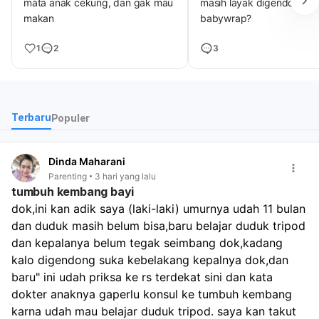
mata anak cekung, dan gak mau
masih layak digendong
makan
babywrap?
1
2
3
Terbaru
Populer
Dinda Maharani
Parenting
3 hari yang lalu
tumbuh kembang bayi
dok,ini kan adik saya (laki-laki) umurnya udah 11 bulan 
dan duduk masih belum bisa,baru belajar duduk tripod 
dan kepalanya belum tegak seimbang dok,kadang 
kalo digendong suka kebelakang kepalnya dok,dan 
baru" ini udah priksa ke rs terdekat sini dan kata 
dokter anaknya gaperlu konsul ke tumbuh kembang 
karna udah mau belajar duduk tripod. saya kan takut 