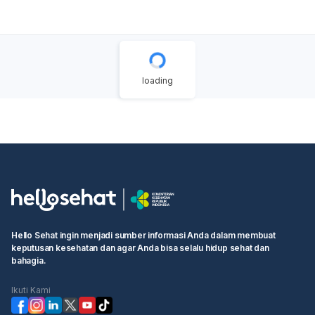
Untuk ibu bekerja seperti Anda, konsistensi dalam
memompa ASI sangat penting untuk menjaga suplai.
Disarankan untuk memompa 2-3 kali selama jam kerja,
idealnya setiap 3 jam sekali, meniru jadwal menyusui bayi.
Misalnya, menyusui langsung sebelum berangkat kerja,
lalu pumping pada jam 10.00, 13.00, dan 16.00,
loading
kemudian menyusui langsung lagi saat pulang. Jika Anda
ingin meningkatkan produksi ASI, Anda bisa mencoba
teknik
power pumping
. Teknik ini meniru pola menyusu
bayi saat
growth spurt
dan dapat merangsang payudara
untuk memproduksi lebih banyak ASI. Caranya adalah
memompa selama satu jam setiap hari dengan pola:
pompa 20 menit, istirahat 10 menit, pompa 10 menit,
istirahat 10 menit, dan pompa 10 menit. Pastikan Anda
menggunakan pompa elektrik ganda untuk efisiensi.
Selain itu, perhatikan juga hal-hal berikut:
Hello Sehat ingin menjadi sumber informasi Anda dalam membuat
Persiapan:
Pastikan semua peralatan pumping bersih
keputusan kesehatan dan agar Anda bisa selalu hidup sehat dan
dan nyaman.
bahagia.
Lingkungan:
Ciptakan suasana tenang dan rileks saat
memompa, mungkin dengan melihat foto bayi atau
Ikuti Kami
mendengarkan musik. Pijatan lembut pada payudara