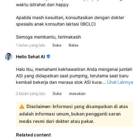
waktu istirahat dan happy
Apabila masih kesulitan, konsultasikan dengan dokter
spesialis anak konsultan laktasi (IBCLC)
Semoga membantu, terimakasih
1 bulan yang lalu
Suka
Balas
Hello Sehat AI
Halo Ibu, memahami kekhawatiran Anda mengenai jumlah
ASI yang didapatkan saat pumping, terutama saat baru
kembali bekerja dan merasa stok ASI kurang untuk
...
Lihat Lainnya
kebutuhan bayi 4 bulan Anda. Jumlah ASI 60-120 ml per
2 bulan yang lalu
Suka
masukan
sesi pumping bisa bervariasi pada setiap ibu dan tidak
selalu mencerminkan total produksi ASI Anda, karena bayi
Disclaimer:
Informasi yang disampaikan di atas
seringkali lebih efisien dalam mengosongkan payudara
adalah informasi umum, bukan pengganti saran
dibandingkan pompa. Namun, jika Anda merasa 'kejar-
kejaran stok', ini memang menjadi indikasi bahwa
medis resmi dari dokter atau pakar.
produksi ASI perlu ditingkatkan atau manajemen pumping
perlu disesuaikan:
Related content