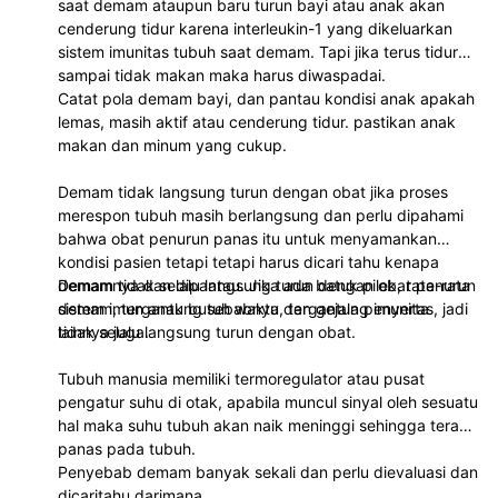
saat demam ataupun baru turun bayi atau anak akan
cenderung tidur karena interleukin-1 yang dikeluarkan
sistem imunitas tubuh saat demam. Tapi jika terus tidur
sampai tidak makan maka harus diwaspadai.
Catat pola demam bayi, dan pantau kondisi anak apakah
lemas, masih aktif atau cenderung tidur. pastikan anak
makan dan minum yang cukup.
Demam tidak langsung turun dengan obat jika proses
merespon tubuh masih berlangsung dan perlu dipahami
bahwa obat penurun panas itu untuk menyamankan
kondisi pasien tetapi tetapi harus dicari tahu kenapa
demamnya dan dipantau. Jika ada batuk pilek, rata-rata
Demam tidak selalu langsung turun dengan obat penurun
sistem imun anak butuh waktu, tergantung imunitas, jadi
demam, tergantung sebabnya dan gejala penyerta
tidak selalu langsung turun dengan obat.
lainnya juga.
Tubuh manusia memiliki termoregulator atau pusat
pengatur suhu di otak, apabila muncul sinyal oleh sesuatu
hal maka suhu tubuh akan naik meninggi sehingga teraba
panas pada tubuh.
Penyebab demam banyak sekali dan perlu dievaluasi dan
dicaritahu darimana.