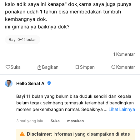
kalo adik saya ini kenapa" dok,karna saya juga punya 
ponakan udah 1 tahun bisa membedakan tumbuh 
kembangnya dok.
ini gimana ya baiknya dok? 
Bayi 0-12 bulan
1
Komentar
Suka
Bagikan
Simpan
Komentar
Hello Sehat AI
Bayi 11 bulan yang belum bisa duduk sendiri dan kepala
belum tegak seimbang termasuk terlambat dibandingkan
momen perkembangan normal. Sebaiknya tetap dipantau
...
Lihat Lainnya
dan bila perlu minta penilaian ke dokter anak atau
3 hari yang lalu
Suka
masukan
tumbuh kembang, apalagi kalau kepala sering jatuh ke
belakang saat digendong.:
Disclaimer:
Informasi yang disampaikan di atas
Pada usia 11 bulan, umumnya bayi sudah bisa duduk