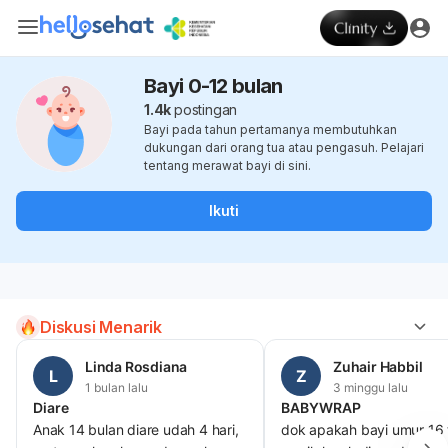
Bayi 0-12 bulan
1.4k
postingan
Bayi pada tahun pertamanya membutuhkan
dukungan dari orang tua atau pengasuh. Pelajari
tentang merawat bayi di sini.
Ikuti
Diskusi Menarik
Linda Rosdiana
Zuhair Habbil
L
Z
1 bulan lalu
3 minggu lalu
Diare
BABYWRAP
Anak 14 bulan diare udah 4 hari,
dok apakah bayi umur 16