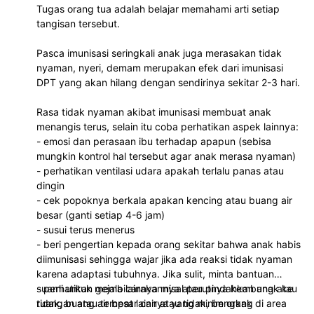
Tugas orang tua adalah belajar memahami arti setiap
tangisan tersebut.
Pasca imunisasi seringkali anak juga merasakan tidak
nyaman, nyeri, demam merupakan efek dari imunisasi
DPT yang akan hilang dengan sendirinya sekitar 2-3 hari.
Rasa tidak nyaman akibat imunisasi membuat anak
menangis terus, selain itu coba perhatikan aspek lainnya:
- emosi dan perasaan ibu terhadap apapun (sebisa
mungkin kontrol hal tersebut agar anak merasa nyaman)
- perhatikan ventilasi udara apakah terlalu panas atau
dingin
- cek popoknya berkala apakan kencing atau buang air
besar (ganti setiap 4-6 jam)
- susui terus menerus
- beri pengertian kepada orang sekitar bahwa anak habis
diimunisasi sehingga wajar jika ada reaksi tidak nyaman
karena adaptasi tubuhnya. Jika sulit, minta bantuan
suami untuk membicarakannya atau pindahkan anak ke
- perhatikan gejala lainnya misal perutnya kembung atau
ruangan atau tempat lainnya yang minim orang
tidak, buang air besar cair atau tidak, bengkak di area