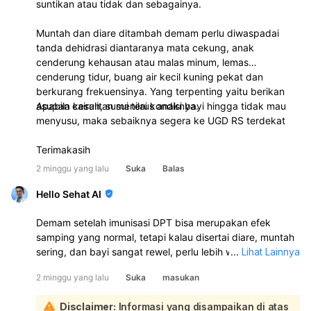
suntikan atau tidak dan sebagainya.
Muntah dan diare ditambah demam perlu diwaspadai
tanda dehidrasi diantaranya mata cekung, anak
cenderung kehausan atau malas minum, lemas
cenderung tidur, buang air kecil kuning pekat dan
berkurang frekuensinya. Yang terpenting yaitu berikan
asupan cairan, susui terus anaknya.
Apabila kesulitan menilai kondisi bayi hingga tidak mau
menyusu, maka sebaiknya segera ke UGD RS terdekat
Terimakasih
2 minggu yang lalu
Suka
Balas
Hello Sehat AI
Demam setelah imunisasi DPT bisa merupakan efek
samping yang normal, tetapi kalau disertai diare, muntah
sering, dan bayi sangat rewel, perlu lebih waspada
...
Lihat Lainnya
karena bisa juga ada penyebab lain seperti infeksi saluran
2 minggu yang lalu
Suka
masukan
cerna. Warna poop hijau sendiri umumnya masih bisa
normal, tetapi bila disertai diare dan muntah harus
Disclaimer:
Informasi yang disampaikan di atas
dipantau ketat: