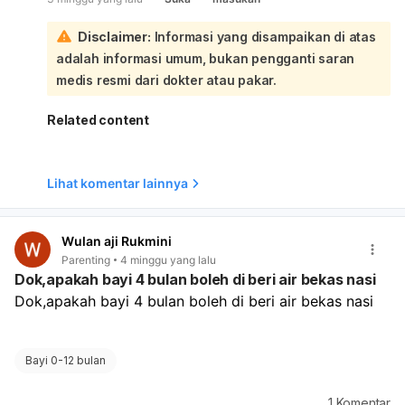
termasuk memungkinkan:
Pastikan gendongan dipasang aman: posisi bayi erat,
Disclaimer:
Informasi yang disampaikan di atas
terlihat, dekat untuk dicium, dagu tidak menekuk ke
adalah informasi umum, bukan pengganti saran
dada, dan punggung tersangga baik. Jika bayi sudah
lebih besar atau lebih aktif, kadang soft structure carrier
medis resmi dari dokter atau pakar.
atau hipseat bisa lebih nyaman untuk orangtua. Pilih yang
paling sesuai dengan berat badan, kenyamanan, dan
Related content
keamanan bayi.
Lihat komentar lainnya
Wulan aji Rukmini
Parenting
4 minggu yang lalu
Dok,apakah bayi 4 bulan boleh di beri air bekas nasi
Dok,apakah bayi 4 bulan boleh di beri air bekas nasi
Bayi 0-12 bulan
1
Komentar