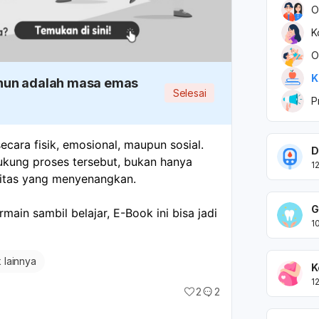
O
K
O
K
ahun adalah masa emas
Selesai
P
cara fisik, emosional, maupun sosial. 
D
kung proses tersebut, bukan hanya 
1
ivitas yang menyenangkan.
G
ain sambil belajar, E-Book ini bisa jadi 
1
k lainnya
K
1
2
2