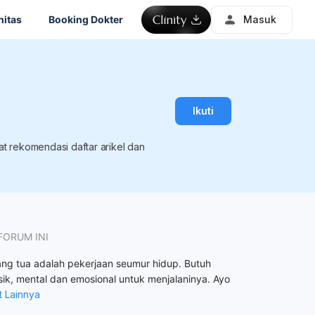
itas
Booking Dokter
Masuk
Ikuti
t rekomendasi daftar arikel dan
FORUM INI
ang tua adalah pekerjaan seumur hidup. Butuh
sik, mental dan emosional untuk menjalaninya. Ayo
t Lainnya