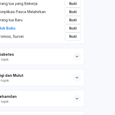
rang tua yang Bekerja
Ikuti
omplikasi Pasca Melahirkan
Ikuti
rang tua Baru
Ikuti
lub Buku
Ikuti
romosi, Survei
Ikuti
iabetes
2
topik
igi dan Mulut
0
topik
ehamilan
2
topik