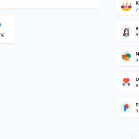
K
7
K
ing
9
N
8
O
9
P
8