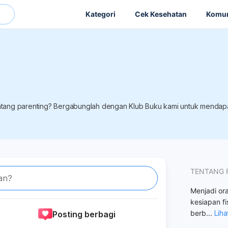
Kategori
Cek Kesehatan
Komun
tentang parenting? Bergabunglah dengan Klub Buku kami untuk mendapa
TENTANG 
an?
Menjadi or
kesiapan fi
berb
...
Liha
Posting berbagi