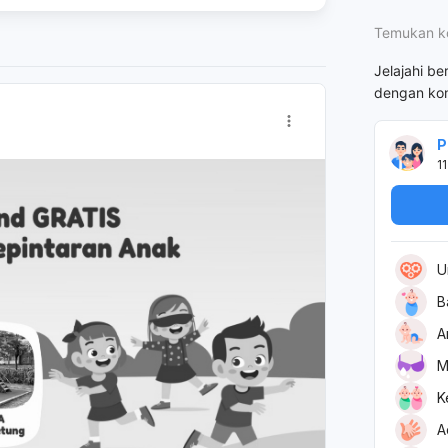
Temukan k
Jelajahi be
dengan kon
P
11
U
B
A
M
K
A