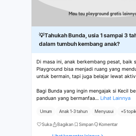
💡Tahukah Bunda, usia 1 sampai 3 t
dalam tumbuh kembang anak?
Di masa ini, anak berkembang pesat, baik se
Playground bisa menjadi ruang yang mendu
untuk bermain, tapi juga belajar lewat akt
Bagi Bunda yang ingin mengajak si Kecil berm
panduan yang bermanfaa
...
Lihat Lainnya
Umum
Anak 1-3 tahun
Menyusui
+
5 topi
Suka
Bagikan
Simpan
Komentar
Lihat komentar lainnya