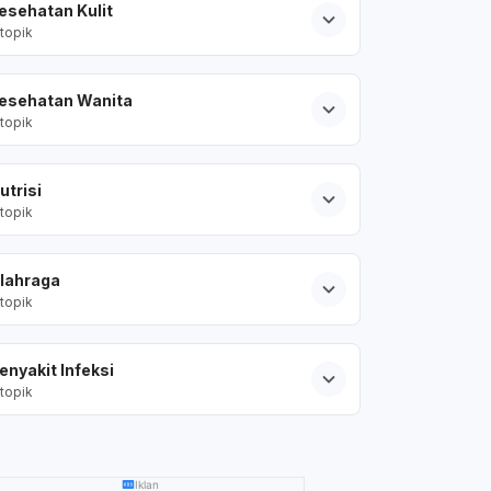
esehatan Kulit
topik
esehatan Wanita
topik
utrisi
topik
lahraga
topik
enyakit Infeksi
topik
Iklan