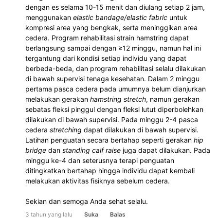
dengan es selama 10-15 menit dan diulang setiap 2 jam, 
menggunakan 
elastic bandage/elastic fabric 
untuk 
kompresi area yang bengkak, serta meninggikan area 
cedera. Program rehabilitasi strain hamstring dapat 
berlangsung sampai dengan ≥12 minggu, namun hal ini 
tergantung dari kondisi setiap individu yang dapat 
berbeda-beda, dan program rehabilitasi selalu dilakukan 
di bawah supervisi tenaga kesehatan. Dalam 2 minggu 
pertama pasca cedera pada umumnya belum dianjurkan 
melakukan gerakan 
hamstring stretch
, namun gerakan 
sebatas fleksi pinggul dengan fleksi lutut diperbolehkan 
dilakukan di bawah supervisi. Pada minggu 2-4 pasca 
cedera 
stretching
 dapat dilakukan di bawah supervisi. 
Latihan penguatan secara bertahap seperti gerakan 
hip 
bridge
 dan 
standing calf raise
 juga dapat dilakukan. Pada 
minggu ke-4 dan seterusnya terapi penguatan 
ditingkatkan bertahap hingga individu dapat kembali 
melakukan aktivitas fisiknya sebelum cedera.
Sekian dan semoga Anda sehat selalu.
3 tahun yang lalu
Suka
Balas