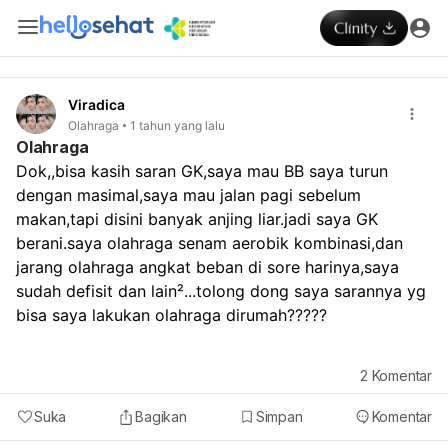
Viradica
Olahraga
1 tahun yang lalu
Olahraga
Dok,,bisa kasih saran GK,saya mau BB saya turun 
dengan masimal,saya mau jalan pagi sebelum 
makan,tapi disini banyak anjing liar.jadi saya GK 
berani.saya olahraga senam aerobik kombinasi,dan 
jarang olahraga angkat beban di sore harinya,saya 
sudah defisit dan lain²...tolong dong saya sarannya yg 
bisa saya lakukan olahraga dirumah?????
2
Komentar
Suka
Bagikan
Simpan
Komentar