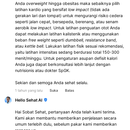
Anda 
overweight
 hingga obesitas maka sebaiknya pilih 
latihan kardio yang bersifat 
low impact 
(tidak ada 
gerakan lari dan lompat) untuk mengurangi risiko cedera 
seperti jalan cepat, bersepeda, berenang, atau senam 
aerobik 
low impact
. Untuk latihan penguatan otot Anda 
dapat melakukan latihan kalistenik atau menggunakan 
beban 
free weight
 seperti 
dumbbell, resistance band, 
atau 
kettle bell
. Lakukan latihan fisik sesuai rekomendasi, 
yaitu latihan intensitas sedang berdurasi total 150-300 
menit/minggu. Untuk pengaturan asupan defisit kalori 
Anda juga dapat berkonsultasi lebih lanjut dengan 
nutrisionis atau dokter SpGK.
Sekian dan semoga Anda sehat selalu.
1 tahun yang lalu
Suka
Balas
Hello Sehat AI
Hai Sobat Sehat, pertanyaan Anda telah kami terima.
Kami akan membantu memberikan penjelasan secara
umum terlebih dulu, sebelum pakar kami memberikan