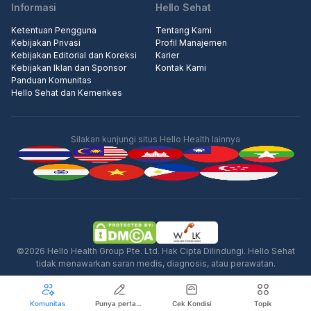
Informasi
Hello Sehat
Ketentuan Pengguna
Tentang Kami
Kebijakan Privasi
Profil Manajemen
Kebijakan Editorial dan Koreksi
Karier
Kebijakan Iklan dan Sponsor
Kontak Kami
Panduan Komunitas
Hello Sehat dan Kemenkes
Silakan kunjungi situs Hello Health lainnya
Iklan
©2026 Hello Health Group Pte. Ltd. Hak Cipta Dilindungi. Hello Sehat
tidak menawarkan saran medis, diagnosis, atau perawatan.
Komunitas
Punya pertanyaan seputar kesehatan?
Cek Kondisi
Topik