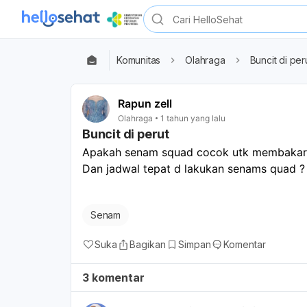
Komunitas
Olahraga
Buncit di per
Rapun zell
Olahraga
1 tahun yang lalu
Buncit di perut
Apakah senam squad cocok utk membakar 
Dan jadwal tepat d lakukan senams quad ?
Senam
Suka
Bagikan
Simpan
Komentar
3 komentar