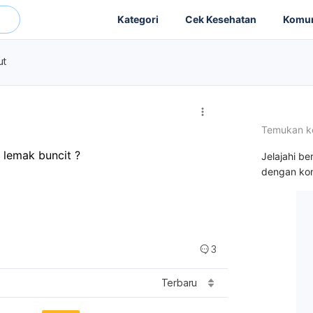
Kategori
Cek Kesehatan
Komun
ut
Temukan k
lemak buncit ?
Jelajahi be
dengan kon
3
Terbaru