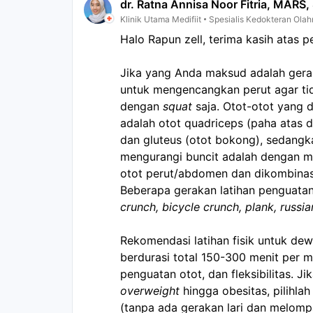
dr. Ratna Annisa Noor Fitria, MARS,
Klinik Utama Medifiit
Spesialis Kedokteran Olah
Halo Rapun zell, terima kasih atas 
Jika yang Anda maksud adalah gera
untuk mengencangkan perut agar tid
dengan 
squat
 saja. Otot-otot yang
adalah otot quadriceps (paha atas d
dan gluteus (otot bokong), sedang
mengurangi buncit adalah dengan m
otot perut/abdomen dan dikombinasik
Beberapa gerakan latihan penguatan
crunch, bicycle crunch, plank, russian
Rekomendasi latihan fisik untuk dewa
berdurasi total 150-300 menit per m
overweight
 hingga obesitas, pilihlah
(tanpa ada gerakan lari dan melompa