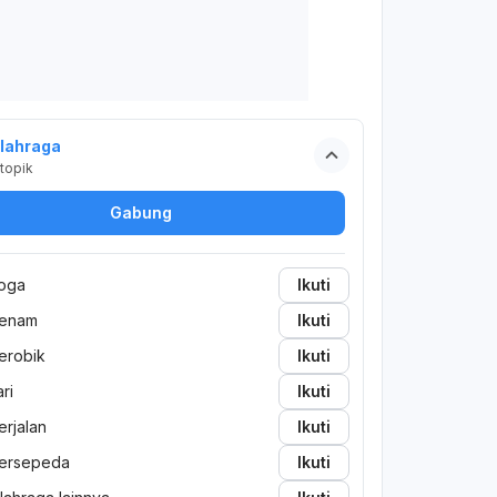
lahraga
topik
Gabung
oga
Ikuti
enam
Ikuti
erobik
Ikuti
ari
Ikuti
erjalan
Ikuti
ersepeda
Ikuti