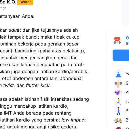
 Sp.K.O.
Dokter
raga
pertanyaan Anda.
kan 
squat
 dan jika tujuannya adalah 
ak tampak buncit maka tidak cukup 
O
 dominan bekerja pada gerakan 
squat
9
epan), hamstring (paha atas belakang), 
kan untuk mengencangkan perut dan 
elakukan latihan penguatan pada otot-
an juga dengan latihan kardio/aerobik. 
Y
 otot abdomen antara lain: 
abdominal 
S
 twist, 
dan
 flutter kick
.
A
sa adalah latihan fisik intensitas sedang 
L
inggu mencakup latihan kardio, 
B
penguatan otot, dan fleksibilitas. Jika IMT Anda berada pada rentang 
 latihan kardio yang bersifat 
low impact
B
t) untuk mengurangi risiko cedera. 