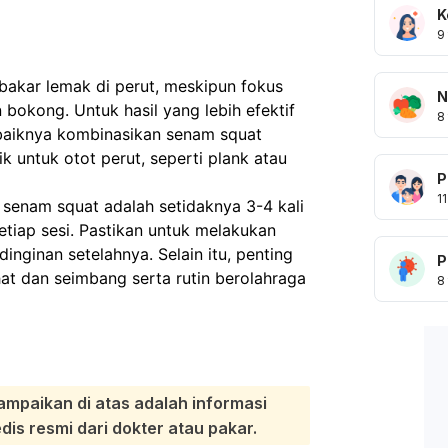
K
9
kar lemak di perut, meskipun fokus
N
bokong. Untuk hasil yang lebih efektif
8
ebaiknya kombinasikan senam squat
ik untuk otot perut, seperti plank atau
P
11
senam squat adalah setidaknya 3-4 kali
tiap sesi. Pastikan untuk melakukan
nginan setelahnya. Selain itu, penting
P
t dan seimbang serta rutin berolahraga
8
ampaikan di atas adalah informasi
s resmi dari dokter atau pakar.