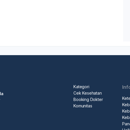
Kategori
Inf
Cek Kesehatan
da
Ket
Booking Dokter
r
Kebi
Komunitas
Kebi
Keb
Pan