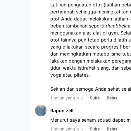
Latihan penguatan otot (latihan beb
bertambah sehingga meningkatkan m
otot Anda dapat melakukan latihan 
beban tambahan seperti 
dumbbell 
a
menggunakan alat-alat di gym. Sela
otot lainnya pun tetap perlu dilatih
yang dilakukan secara progresif be
dan meningkatkan metabolisme tubuh 
lakukan dengan melakukan pereganga
tidur, waktu istirahat siang, dan sebe
yoga atau pilates.
Sekian dan semoga Anda sehat selal
1 tahun yang lalu
Suka
Balas
Rapun zell
Menurut saya senam squad dapat me
1 tahun yang lalu
Suka
Balas