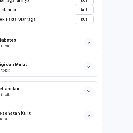
lahraga lainnya
Ikuti
antangan
Ikuti
ek Fakta Olahraga
Ikuti
iabetes
2
topik
igi dan Mulut
0
topik
ehamilan
2
topik
esehatan Kulit
topik