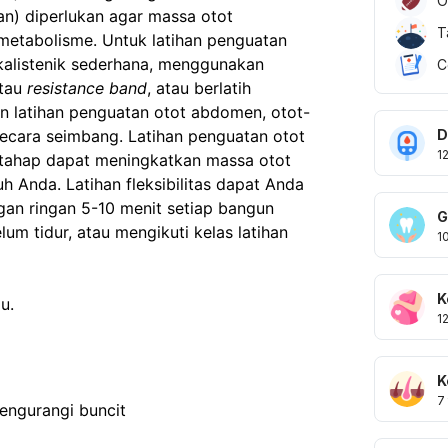
O
an) diperlukan agar massa otot 
T
etabolisme. Untuk latihan penguatan 
kalistenik sederhana, menggunakan 
C
tau
 resistance band
, atau berlatih 
in latihan penguatan otot abdomen, otot-
D
 secara seimbang. Latihan penguatan otot 
1
rtahap dapat meningkatkan massa otot 
Anda. Latihan fleksibilitas dapat Anda 
n ringan 5-10 menit setiap bangun 
G
lum tidur, atau mengikuti kelas latihan 
1
K
u.
1
K
7
ngurangi buncit 