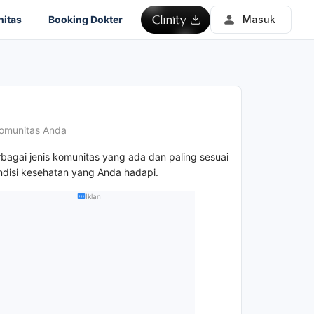
itas
Booking Dokter
Masuk
omunitas Anda
rbagai jenis komunitas yang ada dan paling sesuai
disi kesehatan yang Anda hadapi.
Iklan