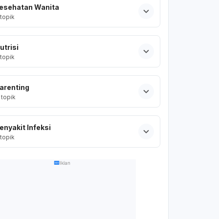
esehatan Wanita
topik
utrisi
topik
arenting
topik
enyakit Infeksi
topik
Iklan