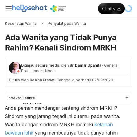
Kesehatan Wanita
Penyakit pada Wanita
Ada Wanita yang Tidak Punya
Rahim? Kenali Sindrom MRKH
Ditinjau secara medis oleh
dr. Damar Upahita
·
General
Practitioner
·
None
Ditulis oleh
Reikha Pratiwi
·
Tanggal diperbarui 07/09/2023
Indeks:
Definisi
Jenis-jenis
Anda pernah mendengar tentang sindrom MRKH?
Penyebab
Sindrom yang jarang terjadi ini ditemui pada wanita.
Gejala
Diagnosis
Wanita dengan sindrom MRKH memiliki
kelainan
Pengobatan
bawaan lahir
yang membuatnya tidak punya rahim
Kemungkinan punya anak