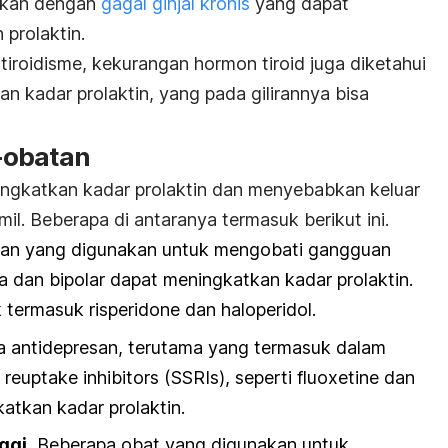
gkan dengan
gagal ginjal kronis
yang dapat
prolaktin.
iroidisme, kekurangan hormon tiroid juga diketahui
 kadar prolaktin, yang pada gilirannya bisa
-obatan
ingkatkan kadar prolaktin dan menyebabkan keluar
mil. Beberapa di antaranya termasuk berikut ini.
an yang digunakan untuk mengobati gangguan
ia dan bipolar dapat meningkatkan kadar prolaktin.
 termasuk risperidone dan haloperidol.
 antidepresan, terutama yang termasuk dalam
 reuptake inhibitors
(SSRIs), seperti fluoxetine dan
katkan kadar prolaktin.
ggi.
Beberapa obat yang digunakan untuk