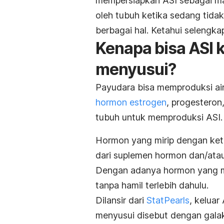
mempersiapkan ASI sebagai ma
oleh tubuh ketika sedang tida
berbagai hal. Ketahui selengka
Kenapa bisa ASI k
menyusui?
Payudara bisa memproduksi air
hormon estrogen
, progesteron
tubuh untuk memproduksi ASI.
Hormon yang mirip dengan keti
dari suplemen hormon dan/atau
Dengan adanya hormon yang mi
tanpa hamil terlebih dahulu.
Dilansir dari
StatPearls
, keluar
menyusui disebut dengan galak