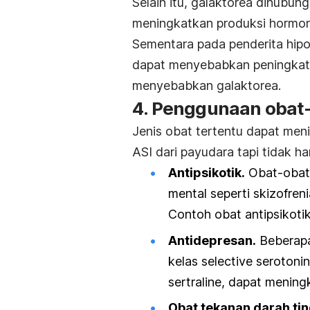
Selain itu,
galaktorea dihubun
meningkatkan produksi hormon 
Sementara pada penderita hipot
dapat menyebabkan peningkatan
menyebabkan galaktorea.
4. Penggunaan obat
Jenis obat tertentu dapat men
ASI dari payudara tapi tidak ha
Antipsikotik.
Obat-obat
mental seperti skizofren
Contoh obat antipsikotik
Antidepresan.
Beberapa
kelas
selective serotonin
sertraline, dapat mening
Obat tekanan darah tin