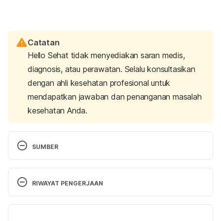
Catatan
Hello Sehat tidak menyediakan saran medis,
diagnosis, atau perawatan. Selalu konsultasikan
dengan ahli kesehatan profesional untuk
mendapatkan jawaban dan penanganan masalah
kesehatan Anda.
SUMBER
Suspicious breast lumps – Symptoms and causes
. 
(2022). Mayo Clinic. Retrieved 8 January 2024, 
RIWAYAT PENGERJAAN
from 
https://www.mayoclinic.org/diseases-
conditions/suspicious-breast-lumps/symptoms-
Versi Terbaru
causes/syc-20352786
.