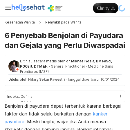
Kesehatan Wanita
Penyakit pada Wanita
6 Penyebab Benjolan di Payudara
dan Gejala yang Perlu Diwaspadai
Ditinjau secara medis oleh
dr. Mikhael Yosia, BMedSci,
PGCert, DTM&H.
·
General Practitioner
·
Medicine Sans
Frontières (MSF)
Ditulis oleh
Hillary Sekar Pawestri
·
Tanggal diperbarui 10/01/2024
Indeks:
Definisi
Gejala
Benjolan di payudara dapat terbentuk karena berbagai
Penyebab
faktor dan tidak selalu berkaitan dengan
kanker
Diagnosis
Pengobatan
payudara
. Meski begitu, wajar jika Anda merasa
Pencegahan
khawatir dengan kemunculannya.
Berikut informasi