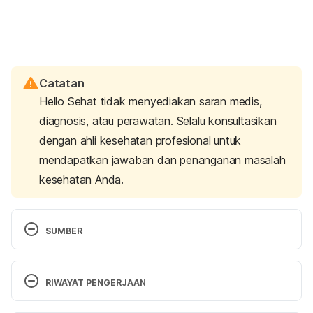
Catatan
Hello Sehat tidak menyediakan saran medis,
diagnosis, atau perawatan. Selalu konsultasikan
dengan ahli kesehatan profesional untuk
mendapatkan jawaban dan penanganan masalah
kesehatan Anda.
SUMBER
Expert Health Articles. (n.d.). Retrieved 5 March 
2025, from 
RIWAYAT PENGERJAAN
https://www.bvhealthsystem.org/expert-health-
articles/vaginal-discharge-what-is-normal
Versi Terbaru